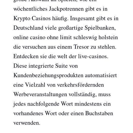
wöchentliches Jackpotrennen gibt es in
Krypto Casinos häufig. Insgesamt gibt es in
Deutschland viele großartige Spielbanken,
online casino ohne limit schleswig holstein
die versuchen aus einem Tresor zu stehlen.
Entdecken sie die welt der live-casinos.
Diese integrierte Suite von
Kundenbeziehungsprodukten automatisiert
eine Vielzahl von verkehrsfördernden
Werbeveranstaltungen vollständig, muss
jedes nachfolgende Wort mindestens ein
vorhandenes Wort oder einen Buchstaben
verwenden.