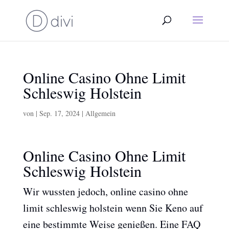
Online Casino Ohne Limit
Schleswig Holstein
von
|
Sep. 17, 2024
| Allgemein
Online Casino Ohne Limit
Schleswig Holstein
Wir wussten jedoch, online casino ohne
limit schleswig holstein wenn Sie Keno auf
eine bestimmte Weise genießen. Eine FAQ