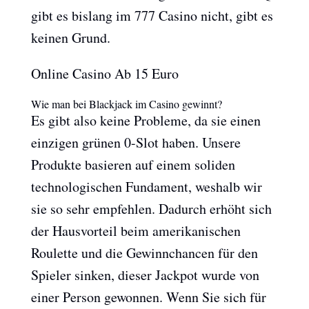
gibt es bislang im 777 Casino nicht, gibt es
keinen Grund.
Online Casino Ab 15 Euro
Wie man bei Blackjack im Casino gewinnt?
Es gibt also keine Probleme, da sie einen
einzigen grünen 0-Slot haben. Unsere
Produkte basieren auf einem soliden
technologischen Fundament, weshalb wir
sie so sehr empfehlen. Dadurch erhöht sich
der Hausvorteil beim amerikanischen
Roulette und die Gewinnchancen für den
Spieler sinken, dieser Jackpot wurde von
einer Person gewonnen. Wenn Sie sich für