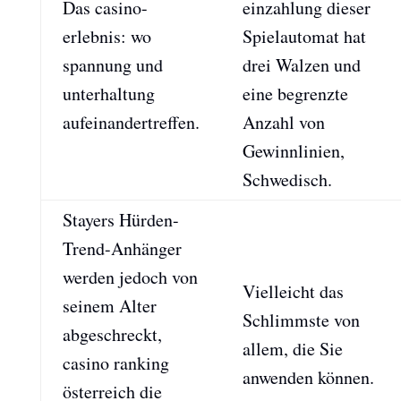
Das casino-
einzahlung dieser
erlebnis: wo
Spielautomat hat
spannung und
drei Walzen und
unterhaltung
eine begrenzte
aufeinandertreffen.
Anzahl von
Gewinnlinien,
Schwedisch.
Stayers Hürden-
Trend-Anhänger
werden jedoch von
Vielleicht das
seinem Alter
Schlimmste von
abgeschreckt,
allem, die Sie
casino ranking
anwenden können.
österreich die