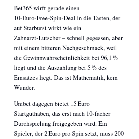
Bet365 wirft gerade einen
10‑Euro‑Free‑Spin‑Deal in die Tasten, der
auf Starburst wirkt wie ein
Zahnarzt‑Lutscher – schnell gegessen, aber
mit einem bitteren Nachgeschmack, weil
die Gewinnwahrscheinlichkeit bei 96,1 %
liegt und die Auszahlung bei 5 % des
Einsatzes liegt. Das ist Mathematik, kein
Wunder.
Unibet dagegen bietet 15 Euro
Startguthaben, das erst nach 10‑facher
Durchspielung freigegeben wird. Ein
Spieler, der 2 Euro pro Spin setzt, muss 200