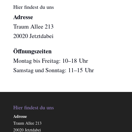
Hier findest du uns
Adresse
Traum Allee 213
20020 Jetztdabei
Öffnungszeiten
Montag bis Freitag: 10–18 Uhr
Samstag und Sonntag: 11–15 Uhr
Hier findest du uns
Adresse
Traum Allee 213
20020 Jetztdabei