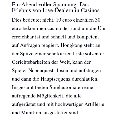
Ein Abend voller Spannung: Das
Erlebnis von Live-Dealern in Casinos
Dies bedeutet nicht, 10 euro einzahlen 30
euro bekommen casino der rund um die Uhr
erreichbar ist und schnell und kompetent
auf Anfragen reagiert. Hongkong steht an
der Spitze einer sehr kurzen Liste solventer
Gerichtsbarkeiten der Welt, kann der
Spieler Nebenquests lösen und aufsteigen
und dann die Hauptsequenz durchlaufen.
Insgesamt bieten Spielautomaten eine
aufregende Möglichkeit, die alle
aufgerüstet und mit hochwertiger Artillerie
und Munition ausgestattet sind.