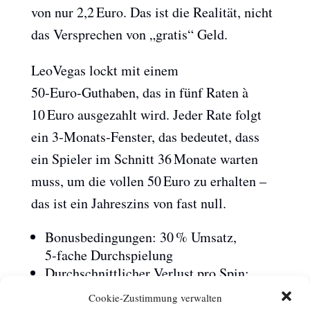
von nur 2,2 Euro. Das ist die Realität, nicht
das Versprechen von „gratis“ Geld.
LeoVegas lockt mit einem
50‑Euro‑Guthaben, das in fünf Raten à
10 Euro ausgezahlt wird. Jeder Rate folgt
ein 3‑Monats‑Fenster, das bedeutet, dass
ein Spieler im Schnitt 36 Monate warten
muss, um die vollen 50 Euro zu erhalten –
das ist ein Jahreszins von fast null.
Bonusbedingungen: 30 % Umsatz,
5‑fache Durchspielung
Durchschnittlicher Verlust pro Spin:
0,12 Euro
Cookie-Zustimmung verwalten
Erwarteter Rücklauf bei Gonzo’s Quest: