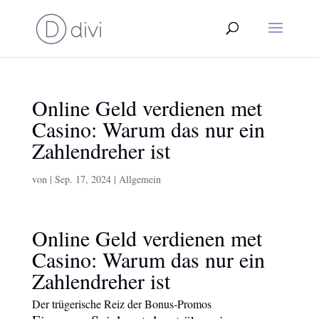
Online Geld verdienen met
Casino: Warum das nur ein
Zahlendreher ist
von
|
Sep. 17, 2024
| Allgemein
Online Geld verdienen met
Casino: Warum das nur ein
Zahlendreher ist
Der trügerische Reiz der Bonus‑Promos