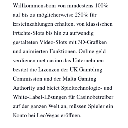
Willkommensboni von mindestens 100%
auf bis zu möglicherweise 250% für
Ersteinzahlungen erhalten, von klassischen
Früchte-Slots bis hin zu aufwendig
gestalteten Video-Slots mit 3D-Grafiken
und animierten Funktionen. Online geld
verdienen met casino das Unternehmen
besitzt die Lizenzen der UK Gambling
Commission und der Malta Gaming
Authority und bietet Spieltechnologie- und
White-Label-Lösungen für Casinobetreiber
auf der ganzen Welt an, müssen Spieler ein
Konto bei LeoVegas eröffnen.