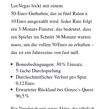
LeoVegas lockt mit einem
50‑Euro‑Guthaben, das in fünf Raten à
10 Euro ausgezahlt wird. Jeder Rate folgt
ein 3‑Monats‑Fenster, das bedeutet, dass
ein Spieler im Schnitt 36 Monate warten
muss, um die vollen 50 Euro zu erhalten –
das ist ein Jahreszins von fast null.
Bonusbedingungen: 30 % Umsatz,
5‑fache Durchspielung
Durchschnittlicher Verlust pro Spin:
0,12 Euro
Erwarteter Rücklauf bei Gonzo’s Quest:
96,5 %
Ein Vergleich mit einer Aktie, die jährlich