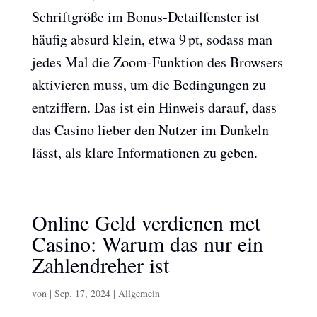
Schriftgröße im Bonus‑Detailfenster ist
häufig absurd klein, etwa 9 pt, sodass man
jedes Mal die Zoom‑Funktion des Browsers
aktivieren muss, um die Bedingungen zu
entziffern. Das ist ein Hinweis darauf, dass
das Casino lieber den Nutzer im Dunkeln
lässt, als klare Informationen zu geben.
Online Geld verdienen met
Casino: Warum das nur ein
Zahlendreher ist
von
|
Sep. 17, 2024
| Allgemein