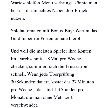
Warteschleifen‑Menu verbringt, könnte man
besser für ein echtes Neben‑Job‑Projekt
nutzen.
Spielautomaten mit Bonus‑Buy: Warum das
Geld lieber im Portemonnaie bleibt
Und weil die meisten Spieler ihre Konten
im Durchschnitt 1,8 Mal pro Woche
checken, summiert sich die Frustration
schnell. Wenn jede Überprüfung
30 Sekunden dauert, kostet das 27 Minuten
pro Woche – das sind 1,3 Stunden pro
Monat, die man ohne Mehrwert
verschwendet.