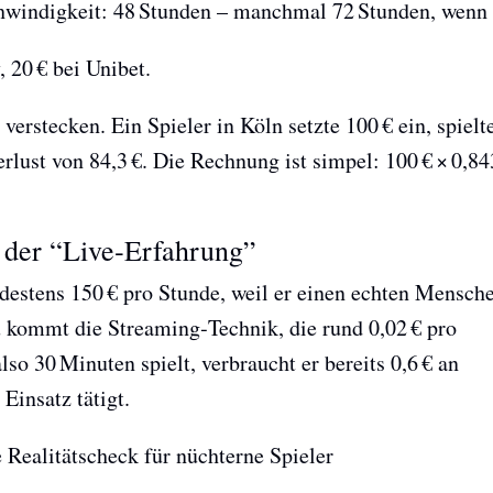
hwindigkeit: 48 Stunden – manchmal 72 Stunden, wenn
 20 € bei Unibet.
verstecken. Ein Spieler in Köln setzte 100 € ein, spielt
rlust von 84,3 €. Die Rechnung ist simpel: 100 € × 0,84
r der “Live‑Erfahrung”
destens 150 € pro Stunde, weil er einen echten Mensch
zu kommt die Streaming‑Technik, die rund 0,02 € pro
so 30 Minuten spielt, verbraucht er bereits 0,6 € an
 Einsatz tätigt.
 Realitätscheck für nüchterne Spieler