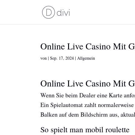
Online Live Casino Mit G
von
|
Sep. 17, 2024
| Allgemein
Online Live Casino Mit G
Wenn Sie beim Dealer eine Karte anford
Ein Spielautomat zahlt normalerweis
Balken auf dem Bildschirm aus, aktual
So spielt man mobil roulette