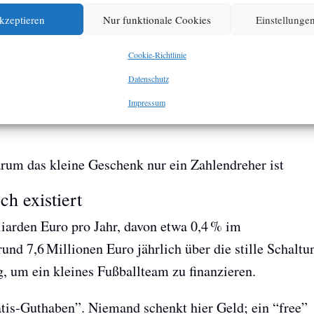
ropay: Das kalte Geld‑Geschäft, das
akzeptieren
Nur funktionale Cookies
Einstellunge
Cookie-Richtlinie
, als ich je gewonnen habe – und das ist kein Zufall,
Datenschutz
pieler, die Giarpay als Einzahlungsweg wählen, geben
il die “VIP‑Behandlung” meist nur ein frischer Anstric
Impressum
rum das kleine Geschenk nur ein Zahlendreher ist
h existiert
liarden Euro pro Jahr, davon etwa 0,4 % im
rund 7,6 Millionen Euro jährlich über die stille Schaltu
g, um ein kleines Fußballteam zu finanzieren.
tis‑Guthaben”. Niemand schenkt hier Geld; ein “free”