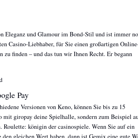
von Eleganz und Glamour im Bond-Stil und ist immer n
sten Casino-Liebhaber, für Sie einen großartigen Online
en zu finden – und das tun wir Ihnen Recht. Er begann
d
oogle Pay
chiedene Versionen von Keno, können Sie bis zu 15
no mit giropay deine Spielhalle, sondern zum Beispiel a
. Roulette: königin der casinospiele. Wenn Sie auf ein
 den gleichen Wert haben, dann ist Gemix eine gute W