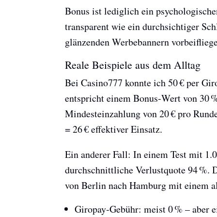
Bonus ist lediglich ein psychologischer
transparent wie ein durchsichtiger Schl
glänzenden Werbebannern vorbeifliege
Reale Beispiele aus dem Alltag
Bei Casino777 konnte ich 50 € per Giro
entspricht einem Bonus‑Wert von 30 %.
Mindesteinzahlung von 20 € pro Runde
= 26 € effektiver Einsatz.
Ein anderer Fall: In einem Test mit 1.0
durchschnittliche Verlustquote 94 %. 
von Berlin nach Hamburg mit einem al
Giropay‑Gebühr: meist 0 % – aber e