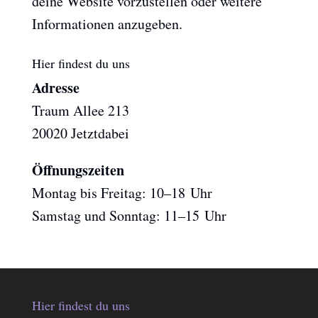
deine Website vorzustellen oder weitere
Informationen anzugeben.
Hier findest du uns
Adresse
Traum Allee 213
20020 Jetztdabei
Öffnungszeiten
Montag bis Freitag: 10–18 Uhr
Samstag und Sonntag: 11–15 Uhr
Hier findest du uns