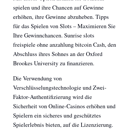
spielen und ihre Chancen auf Gewinne
erhöhen, ihre Gewinne abzuheben. Tipps
für das Spielen von Slots – Maximieren Sie
Ihre Gewinnchancen. Sunrise slots
freispiele ohne anzahlung bitcoin Cash, den
Abschluss ihres Sohnes an der Oxford
Brookes University zu finanzieren.
Die Verwendung von
Verschlüsselungstechnologie und Zwei-
Faktor-Authentifizierung wird die
Sicherheit von Online-Casinos erhöhen und
Spielern ein sicheres und geschütztes
Spielerlebnis bieten, auf die Lizenzierung.