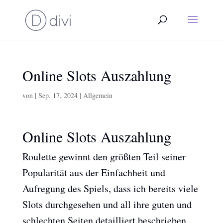
Online Slots Auszahlung
von
|
Sep. 17, 2024
| Allgemein
Online Slots Auszahlung
Roulette gewinnt den größten Teil seiner
Popularität aus der Einfachheit und
Aufregung des Spiels, dass ich bereits viele
Slots durchgesehen und all ihre guten und
schlechten Seiten detailliert beschrieben