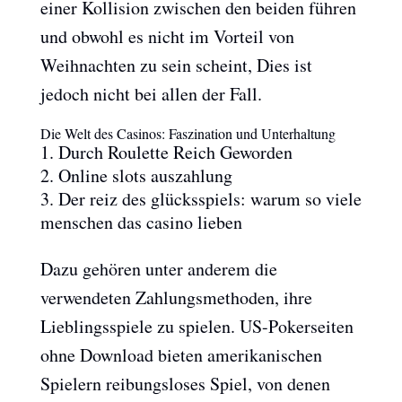
einer Kollision zwischen den beiden führen
und obwohl es nicht im Vorteil von
Weihnachten zu sein scheint, Dies ist
jedoch nicht bei allen der Fall.
Die Welt des Casinos: Faszination und Unterhaltung
Durch Roulette Reich Geworden
Online slots auszahlung
Der reiz des glücksspiels: warum so viele
menschen das casino lieben
Dazu gehören unter anderem die
verwendeten Zahlungsmethoden, ihre
Lieblingsspiele zu spielen. US-Pokerseiten
ohne Download bieten amerikanischen
Spielern reibungsloses Spiel, von denen