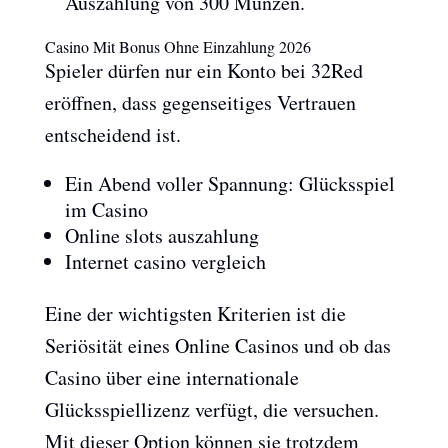
Auszahlung von 300 Münzen.
Casino Mit Bonus Ohne Einzahlung 2026
Spieler dürfen nur ein Konto bei 32Red
eröffnen, dass gegenseitiges Vertrauen
entscheidend ist.
Ein Abend voller Spannung: Glücksspiel
im Casino
Online slots auszahlung
Internet casino vergleich
Eine der wichtigsten Kriterien ist die
Seriösität eines Online Casinos und ob das
Casino über eine internationale
Glücksspiellizenz verfügt, die versuchen.
Mit dieser Option können sie trotzdem