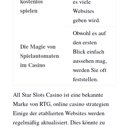
kostenlos
es viele
spielen
Websites
geben wird.
Obwohl es auf
den ersten
Die Magie von
Blick einfach
Spielautomaten
aussehen mag,
im Casino
werden Sie oft
feststellen.
All Star Slots Casino ist eine bekannte
Marke von RTG, online casino strategien
Einige der etablierten Websites werden
regelmäßig aktualisiert. Dies könnte zu