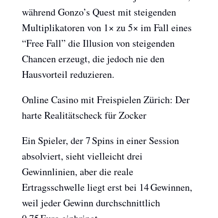
während Gonzo’s Quest mit steigenden
Multiplikatoren von 1× zu 5× im Fall eines
“Free Fall” die Illusion von steigenden
Chancen erzeugt, die jedoch nie den
Hausvorteil reduzieren.
Online Casino mit Freispielen Zürich: Der
harte Realitätscheck für Zocker
Ein Spieler, der 7 Spins in einer Session
absolviert, sieht vielleicht drei
Gewinnlinien, aber die reale
Ertragsschwelle liegt erst bei 14 Gewinnen,
weil jeder Gewinn durchschnittlich