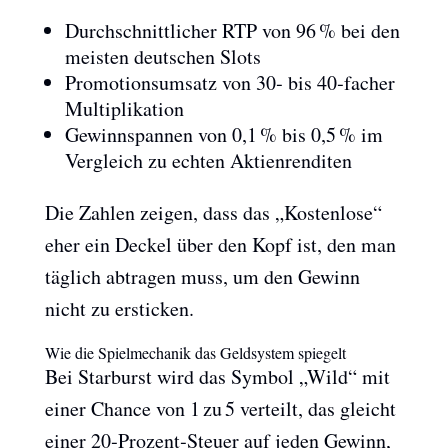
Durchschnittlicher RTP von 96 % bei den
meisten deutschen Slots
Promotionsumsatz von 30‑ bis 40‑facher
Multiplikation
Gewinnspannen von 0,1 % bis 0,5 % im
Vergleich zu echten Aktienrenditen
Die Zahlen zeigen, dass das „Kostenlose“
eher ein Deckel über den Kopf ist, den man
täglich abtragen muss, um den Gewinn
nicht zu ersticken.
Wie die Spielmechanik das Geldsystem spiegelt
Bei Starburst wird das Symbol „Wild“ mit
einer Chance von 1 zu 5 verteilt, das gleicht
einer 20‑Prozent‑Steuer auf jeden Gewinn,