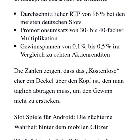
Durchschnittlicher RTP von 96 % bei den
meisten deutschen Slots
Promotionsumsatz von 30‑ bis 40‑facher
Multiplikation
Gewinnspannen von 0,1 % bis 0,5 % im
Vergleich zu echten Aktienrenditen
Die Zahlen zeigen, dass das „Kostenlose“
eher ein Deckel über den Kopf ist, den man
täglich abtragen muss, um den Gewinn
nicht zu ersticken.
Slot Spiele für Android: Die nüchterne
Wahrheit hinter dem mobilen Glitzer