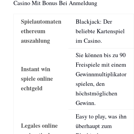
Casino Mit Bonus Bei Anmeldung
Spielautomaten
Blackjack: Der
ethereum
beliebte Kartenspiel
auszahlung
im Casino.
Sie können bis zu 90
Freispiele mit einem
Instant win
Gewinnmultiplikator
spiele online
spielen, den
echtgeld
höchstmöglichen
Gewinn.
Easy to play, was ihn
Legales online
überhaupt zum