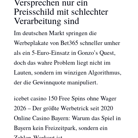
Versprechen nur ein
Preisschild mit schlechter
Verarbeitung sind
Im deutschen Markt springen die
Werbeplakate von Bet365 schneller umher
als ein 5‑Euro‑Einsatz in Gonzo’s Quest,
doch das wahre Problem liegt nicht im
Lauten, sondern im winzigen Algorithmus,
der die Gewinnquote manipuliert.
icebet casino 150 Free Spins ohne Wager
2026 – Der größte Werbetrick seit 2020
Online Casino Bayern: Warum das Spiel in
Bayern kein Freizeitpark, sondern ein
Zahlen‑Workout ist