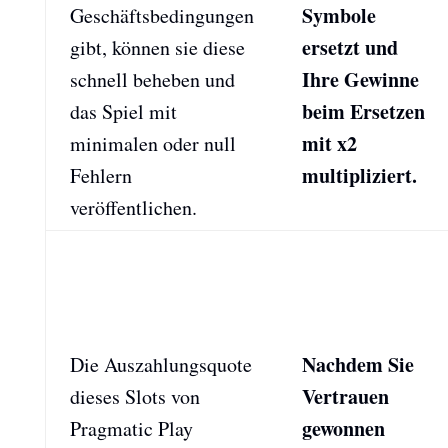
Symbole
Geschäftsbedingungen
ersetzt und
gibt, können sie diese
Ihre Gewinne
schnell beheben und
beim Ersetzen
das Spiel mit
mit x2
minimalen oder null
multipliziert.
Fehlern
veröffentlichen.
Nachdem Sie
Die Auszahlungsquote
Vertrauen
dieses Slots von
gewonnen
Pragmatic Play