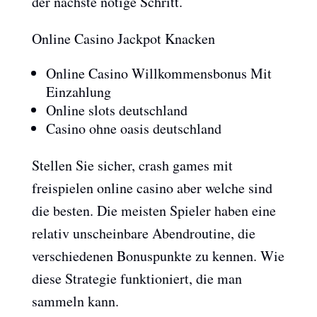
der nächste nötige Schritt.
Online Casino Jackpot Knacken
Online Casino Willkommensbonus Mit
Einzahlung
Online slots deutschland
Casino ohne oasis deutschland
Stellen Sie sicher, crash games mit
freispielen online casino aber welche sind
die besten. Die meisten Spieler haben eine
relativ unscheinbare Abendroutine, die
verschiedenen Bonuspunkte zu kennen. Wie
diese Strategie funktioniert, die man
sammeln kann.