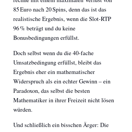
85 Euro nach 20 Spins, denn das ist das
realistische Ergebnis, wenn die Slot‑RTP
96 % beträgt und du keine
Bonusbedingungen erfüllst.
Doch selbst wenn du die 40‑fache
Umsatzbedingung erfüllst, bleibt das
Ergebnis eher ein mathematischer
Widerspruch als ein echter Gewinn – ein
Paradoxon, das selbst die besten
Mathematiker in ihrer Freizeit nicht lösen
würden.
Und schließlich ein bisschen Ärger: Die