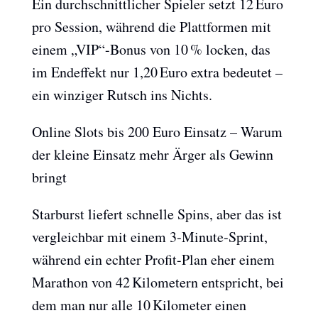
Ein durchschnittlicher Spieler setzt 12 Euro
pro Session, während die Plattformen mit
einem „VIP“-Bonus von 10 % locken, das
im Endeffekt nur 1,20 Euro extra bedeutet –
ein winziger Rutsch ins Nichts.
Online Slots bis 200 Euro Einsatz – Warum
der kleine Einsatz mehr Ärger als Gewinn
bringt
Starburst liefert schnelle Spins, aber das ist
vergleichbar mit einem 3‑Minute‑Sprint,
während ein echter Profit-Plan eher einem
Marathon von 42 Kilometern entspricht, bei
dem man nur alle 10 Kilometer einen