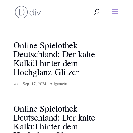
Online Spielothek
Deutschland: Der kalte
Kalkül hinter dem
Hochglanz‑Glitzer
von
|
Sep. 17, 2024
| Allgemein
Online Spielothek
Deutschland: Der kalte
Kalkül hinter dem