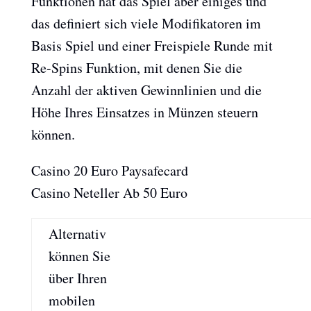
Funktionen hat das Spiel aber einiges und
das definiert sich viele Modifikatoren im
Basis Spiel und einer Freispiele Runde mit
Re-Spins Funktion, mit denen Sie die
Anzahl der aktiven Gewinnlinien und die
Höhe Ihres Einsatzes in Münzen steuern
können.
Casino 20 Euro Paysafecard
Casino Neteller Ab 50 Euro
Alternativ
können Sie
über Ihren
mobilen