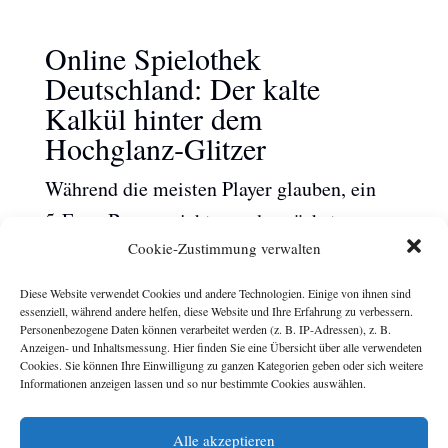
Online Spielothek
Deutschland: Der kalte
Kalkül hinter dem
Hochglanz‑Glitzer
Während die meisten Player glauben, ein
5‑Euro‑Bonus reicht, um das nächste
Cookie-Zustimmung verwalten
Vermögen zu knacken, zeigt die Realität,
dass 3 von 5 Anfragen in der deutschen
Diese Website verwendet Cookies und andere Technologien. Einige von ihnen sind
essenziell, während andere helfen, diese Website und Ihre Erfahrung zu verbessern.
Online‑Spielothek innerhalb von
Personenbezogene Daten können verarbeitet werden (z. B. IP-Adressen), z. B.
24 Stunden abgelehnt werden – dank
Anzeigen- und Inhaltsmessung. Hier finden Sie eine Übersicht über alle verwendeten
Cookies. Sie können Ihre Einwilligung zu ganzen Kategorien geben oder sich weitere
KYC‑Hürden und winziger Einsatzlimits.
Informationen anzeigen lassen und so nur bestimmte Cookies auswählen.
Die Zahlen, die keiner erwähnt
Alle akzeptieren