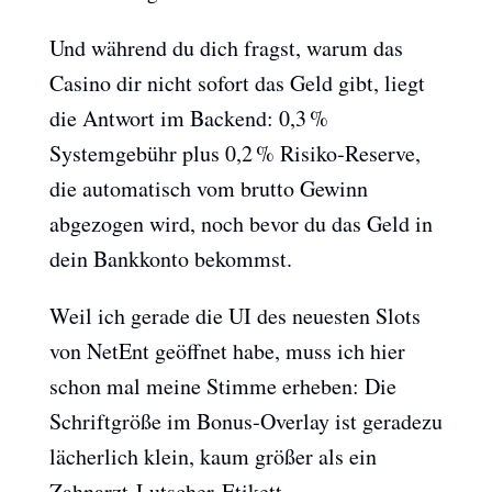
Und während du dich fragst, warum das
Casino dir nicht sofort das Geld gibt, liegt
die Antwort im Backend: 0,3 %
Systemgebühr plus 0,2 % Risiko‑Reserve,
die automatisch vom brutto Gewinn
abgezogen wird, noch bevor du das Geld in
dein Bankkonto bekommst.
Weil ich gerade die UI des neuesten Slots
von NetEnt geöffnet habe, muss ich hier
schon mal meine Stimme erheben: Die
Schriftgröße im Bonus‑Overlay ist geradezu
lächerlich klein, kaum größer als ein
Zahnarzt‑Lutscher‑Etikett.