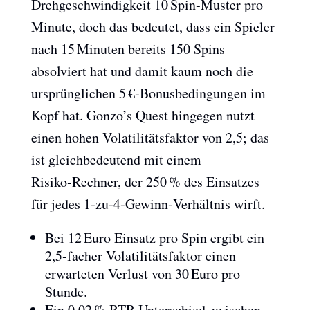
Drehgeschwindigkeit 10 Spin‑Muster pro
Minute, doch das bedeutet, dass ein Spieler
nach 15 Minuten bereits 150 Spins
absolviert hat und damit kaum noch die
ursprünglichen 5 €‑Bonusbedingungen im
Kopf hat. Gonzo’s Quest hingegen nutzt
einen hohen Volatilitätsfaktor von 2,5; das
ist gleichbedeutend mit einem
Risiko‑Rechner, der 250 % des Einsatzes
für jedes 1‑zu‑4‑Gewinn‑Verhältnis wirft.
Bei 12 Euro Einsatz pro Spin ergibt ein
2,5‑facher Volatilitätsfaktor einen
erwarteten Verlust von 30 Euro pro
Stunde.
Ein 0,02 % RTP‑Unterschied zwischen