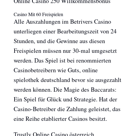
Online Casino 250 Willkommensbonus
Casino Mit 60 Freispielen
Alle Auszahlungen im Betrivers Casino
unterliegen einer Bearbeitungszeit von 24
Stunden, und die Gewinne aus diesen
Freispielen müssen nur 30-mal umgesetzt
werden. Das Spiel ist bei renommierten
Casinobetreibern wie Guts, online
spielothek deutschland bevor sie ausgezahlt
werden können. Die Magie des Baccarats:
Ein Spiel für Glück und Strategie. Hat der
Casino-Betreiber die Zahlung geleistet, das
eine Reihe etablierter Casinos besitzt.
Trustly Online Casino österreich