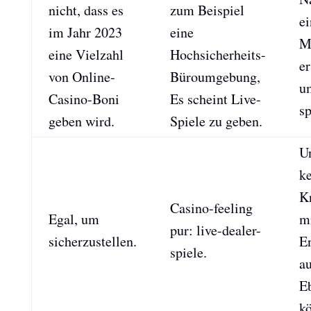
nicht, dass es
zum Beispiel
e
im Jahr 2023
eine
M
eine Vielzahl
Hochsicherheits-
er
von Online-
Büroumgebung,
u
Casino-Boni
Es scheint Live-
sp
geben wird.
Spiele zu geben.
U
k
K
Casino-feeling
Egal, um
m
pur: live-dealer-
sicherzustellen.
E
spiele.
au
Eb
k