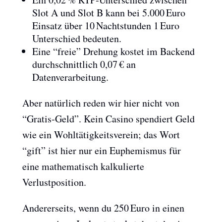
Slot A und Slot B kann bei 5.000 Euro
Einsatz über 10 Nachtstunden 1 Euro
Unterschied bedeuten.
Eine “freie” Drehung kostet im Backend
durchschnittlich 0,07 € an
Datenverarbeitung.
Aber natürlich reden wir hier nicht von
“Gratis‑Geld”. Kein Casino spendiert Geld
wie ein Wohltätigkeitsverein; das Wort
“gift” ist hier nur ein Euphemismus für
eine mathematisch kalkulierte
Verlustposition.
Andererseits, wenn du 250 Euro in einen