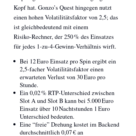
Kopf hat. Gonzo’s Quest hingegen nutzt
einen hohen Volatilitätsfaktor von 2,5; das
ist gleichbedeutend mit einem
Risiko‑Rechner, der 250 % des Einsatzes
für jedes 1‑zu‑4‑Gewinn‑Verhältnis wirft.
Bei 12 Euro Einsatz pro Spin ergibt ein
2,5‑facher Volatilitätsfaktor einen
erwarteten Verlust von 30 Euro pro
Stunde.
Ein 0,02 % RTP‑Unterschied zwischen
Slot A und Slot B kann bei 5.000 Euro
Einsatz über 10 Nachtstunden 1 Euro
Unterschied bedeuten.
Eine “freie” Drehung kostet im Backend
durchschnittlich 0,07 € an