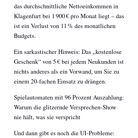
das durchschnittliche Nettoeinkommen in
Klagenfurt bei 1 900 € pro Monat liegt – das
ist ein Verlust von 11 % des monatlichen
Budgets.
Ein sarkastischer Hinweis: Das „kostenlose
Geschenk“ von 5 € bei jedem Neukunden ist
nichts anderes als ein Vorwand, um Sie zu
einem 20‑fachen Einsatz zu drängen.
Spielautomaten mit 96 Prozent Auszahlung:
Warum die glitzernde Versprechen-Show
nie hält, was sie verspricht
Und dann gibt es noch die UI‑Probleme: