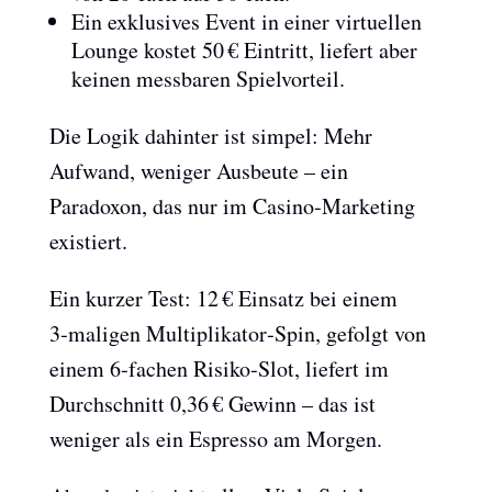
Ein exklusives Event in einer virtuellen
Lounge kostet 50 € Eintritt, liefert aber
keinen messbaren Spielvorteil.
Die Logik dahinter ist simpel: Mehr
Aufwand, weniger Ausbeute – ein
Paradoxon, das nur im Casino‑Marketing
existiert.
Ein kurzer Test: 12 € Einsatz bei einem
3‑maligen Multiplikator‑Spin, gefolgt von
einem 6‑fachen Risiko‑Slot, liefert im
Durchschnitt 0,36 € Gewinn – das ist
weniger als ein Espresso am Morgen.