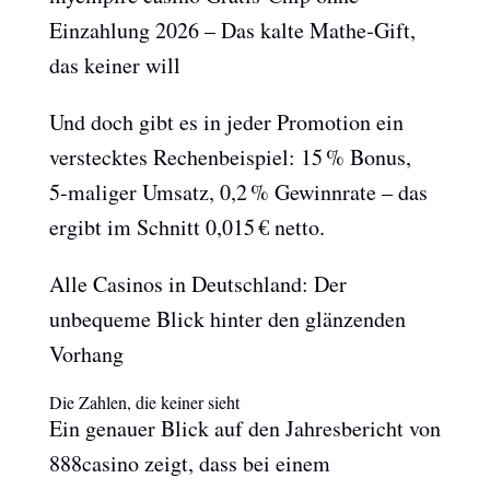
Einzahlung 2026 – Das kalte Mathe‑Gift,
das keiner will
Und doch gibt es in jeder Promotion ein
verstecktes Rechenbeispiel: 15 % Bonus,
5‑maliger Umsatz, 0,2 % Gewinnrate – das
ergibt im Schnitt 0,015 € netto.
Alle Casinos in Deutschland: Der
unbequeme Blick hinter den glänzenden
Vorhang
Die Zahlen, die keiner sieht
Ein genauer Blick auf den Jahresbericht von
888casino zeigt, dass bei einem