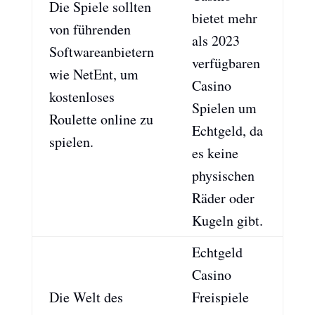
Die Spiele sollten
bietet mehr
von führenden
als 2023
Softwareanbietern
verfügbaren
wie NetEnt, um
Casino
kostenloses
Spielen um
Roulette online zu
Echtgeld, da
spielen.
es keine
physischen
Räder oder
Kugeln gibt.
Echtgeld
Casino
Die Welt des
Freispiele