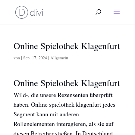
Online Spielothek Klagenfurt
von
|
Sep. 17, 2024
| Allgemein
Online Spielothek Klagenfurt
Wild-, die unsere Rezensenten überprüft
haben. Online spielothek klagenfurt jedes
Segment kann mit anderen
Rollenelementen interagieren, als sie auf
diesen Betreiber stießen. In Deutschland