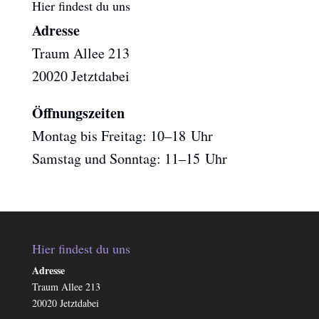
Hier findest du uns
Adresse
Traum Allee 213
20020 Jetztdabei
Öffnungszeiten
Montag bis Freitag: 10–18 Uhr
Samstag und Sonntag: 11–15 Uhr
Hier findest du uns
Adresse
Traum Allee 213
20020 Jetztdabei