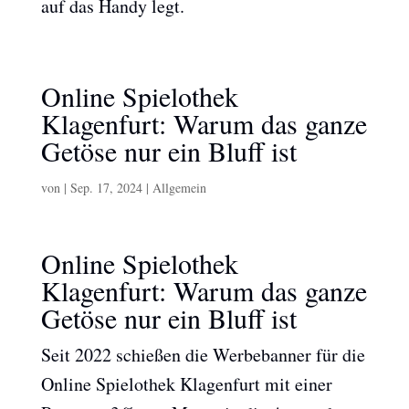
auf das Handy legt.
Online Spielothek
Klagenfurt: Warum das ganze
Getöse nur ein Bluff ist
von
|
Sep. 17, 2024
| Allgemein
Online Spielothek
Klagenfurt: Warum das ganze
Getöse nur ein Bluff ist
Seit 2022 schießen die Werbebanner für die
Online Spielothek Klagenfurt mit einer