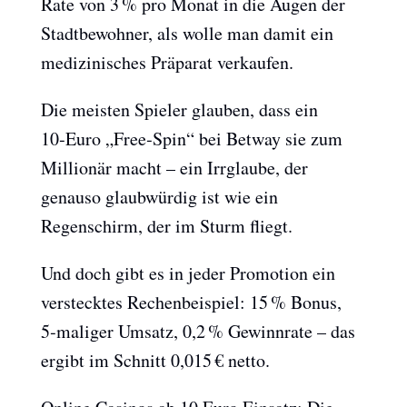
Rate von 3 % pro Monat in die Augen der
Stadtbewohner, als wolle man damit ein
medizinisches Präparat verkaufen.
Die meisten Spieler glauben, dass ein
10‑Euro „Free‑Spin“ bei Betway sie zum
Millionär macht – ein Irrglaube, der
genauso glaubwürdig ist wie ein
Regenschirm, der im Sturm fliegt.
Und doch gibt es in jeder Promotion ein
verstecktes Rechenbeispiel: 15 % Bonus,
5‑maliger Umsatz, 0,2 % Gewinnrate – das
ergibt im Schnitt 0,015 € netto.