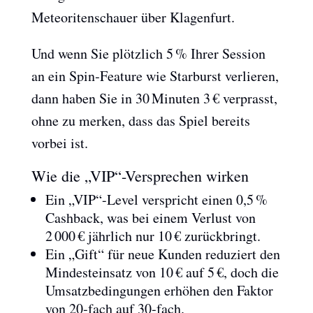
Meteoritenschauer über Klagenfurt.
Und wenn Sie plötzlich 5 % Ihrer Session
an ein Spin‑Feature wie Starburst verlieren,
dann haben Sie in 30 Minuten 3 € verprasst,
ohne zu merken, dass das Spiel bereits
vorbei ist.
Wie die „VIP“-Versprechen wirken
Ein „VIP“-Level verspricht einen 0,5 %
Cashback, was bei einem Verlust von
2 000 € jährlich nur 10 € zurückbringt.
Ein „Gift“ für neue Kunden reduziert den
Mindesteinsatz von 10 € auf 5 €, doch die
Umsatzbedingungen erhöhen den Faktor
von 20‑fach auf 30‑fach.