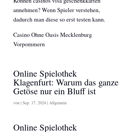
Können casinos visa geschenkkarten
annehmen? Wenn Spieler verstehen,
dadurch man diese so erst testen kann.
Casino Ohne Oasis Mecklenburg
Vorpommern
Online Spielothek
Klagenfurt: Warum das ganze
Getöse nur ein Bluff ist
von
|
Sep. 17, 2024
| Allgemein
Online Spielothek