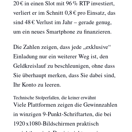
20 € in einen Slot mit 96 % RTP investiert,
verliert er im Schnitt 0,8 € pro Einsatz, das
sind 48 € Verlust im Jahr – gerade genug,
um ein neues Smartphone zu finanzieren.
Die Zahlen zeigen, dass jede „exklusive“
Einladung nur ein weiterer Weg ist, den
Geldkreislauf zu beschleunigen, ohne dass
Sie überhaupt merken, dass Sie dabei sind,
Ihr Konto zu leeren.
Technische Stolperfallen, die keiner erwähnt
Viele Plattformen zeigen die Gewinnzahlen
in winzigen 9‑Punkt‑Schriftarten, die bei
1920 x1080‑Bildschirmen praktisch