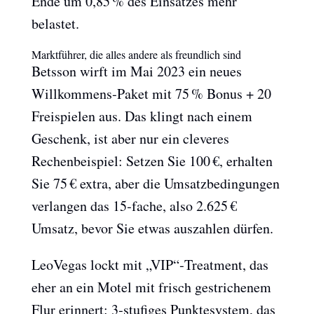
Ende um 0,85 % des Einsatzes mehr
belastet.
Marktführer, die alles andere als freundlich sind
Betsson wirft im Mai 2023 ein neues
Willkommens‑Paket mit 75 % Bonus + 20
Freispielen aus. Das klingt nach einem
Geschenk, ist aber nur ein cleveres
Rechenbeispiel: Setzen Sie 100 €, erhalten
Sie 75 € extra, aber die Umsatzbedingungen
verlangen das 15‑fache, also 2.625 €
Umsatz, bevor Sie etwas auszahlen dürfen.
LeoVegas lockt mit „VIP“‑Treatment, das
eher an ein Motel mit frisch gestrichenem
Flur erinnert: 3‑stufiges Punktesystem, das