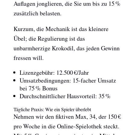
Auflagen jonglieren, die Sie um bis zu 15 %
zusätzlich belasten.
Kurzum, die Mechanik ist das kleinere
Übel; die Regulierung ist das
unbarmherzige Krokodil, das jeden Gewinn
fressen will.
Lizenzgebühr: 12.500 €/Jahr
Umsatzbedingungen: 15‑facher Umsatz
bei 75 % Bonus
Durchschnittlicher Hausvorteil: 35 %
Tägliche Praxis: Wie ein Spieler überlebt
Nehmen wir den fiktiven Max, 34, der 150 €
pro Woche in die Online‑Spielothek steckt.