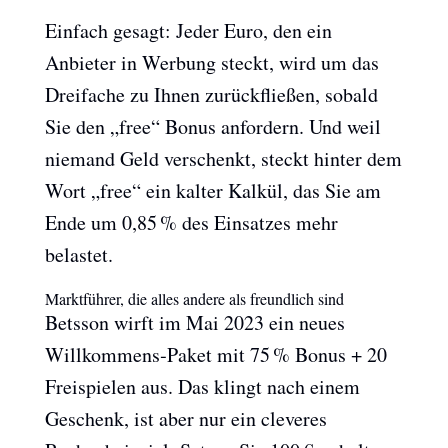
Einfach gesagt: Jeder Euro, den ein
Anbieter in Werbung steckt, wird um das
Dreifache zu Ihnen zurückfließen, sobald
Sie den „free“ Bonus anfordern. Und weil
niemand Geld verschenkt, steckt hinter dem
Wort „free“ ein kalter Kalkül, das Sie am
Ende um 0,85 % des Einsatzes mehr
belastet.
Marktführer, die alles andere als freundlich sind
Betsson wirft im Mai 2023 ein neues
Willkommens‑Paket mit 75 % Bonus + 20
Freispielen aus. Das klingt nach einem
Geschenk, ist aber nur ein cleveres