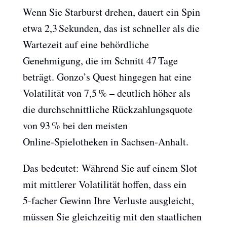
Wenn Sie Starburst drehen, dauert ein Spin
etwa 2,3 Sekunden, das ist schneller als die
Wartezeit auf eine behördliche
Genehmigung, die im Schnitt 47 Tage
beträgt. Gonzo’s Quest hingegen hat eine
Volatilität von 7,5 % – deutlich höher als
die durchschnittliche Rückzahlungsquote
von 93 % bei den meisten
Online‑Spielotheken in Sachsen‑Anhalt.
Das bedeutet: Während Sie auf einem Slot
mit mittlerer Volatilität hoffen, dass ein
5‑facher Gewinn Ihre Verluste ausgleicht,
müssen Sie gleichzeitig mit den staatlichen