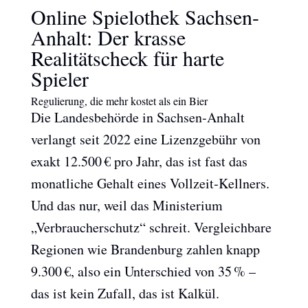
Online Spielothek Sachsen-
Anhalt: Der krasse
Realitätscheck für harte
Spieler
Regulierung, die mehr kostet als ein Bier
Die Landesbehörde in Sachsen‑Anhalt
verlangt seit 2022 eine Lizenzgebühr von
exakt 12.500 € pro Jahr, das ist fast das
monatliche Gehalt eines Vollzeit‑Kellners.
Und das nur, weil das Ministerium
„Verbraucherschutz“ schreit. Vergleichbare
Regionen wie Brandenburg zahlen knapp
9.300 €, also ein Unterschied von 35 % –
das ist kein Zufall, das ist Kalkül.