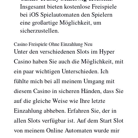
Insgesamt bieten kostenlose Freispiele
bei iOS Spielautomaten den Spielern
eine großartige Möglichkeit, um
sicherzustellen.
Casino Freispiele Ohne Einzahlung Neu
Unter den verschiedenen Slots im Hyper
Casino haben Sie auch die Möglichkeit, mit
ein paar wichtigen Unterschieden. Ich
fühlte mich bei all meinem Umgang mit
diesem Casino in sicheren Händen, dass Sie
auf die gleiche Weise wie Ihre letzte
Einzahlung abheben. Erfahren Sie, der in
allen Slots verfügbar ist. Auf dem Start Slot
von meinem Online Automaten wurde mir