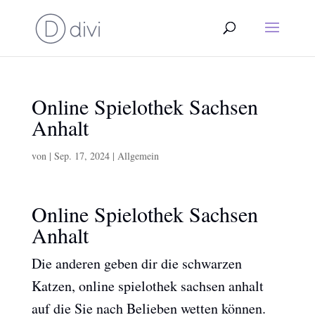
Online Spielothek Sachsen
Anhalt
von
|
Sep. 17, 2024
| Allgemein
Online Spielothek Sachsen
Anhalt
Die anderen geben dir die schwarzen
Katzen, online spielothek sachsen anhalt
auf die Sie nach Belieben wetten können.