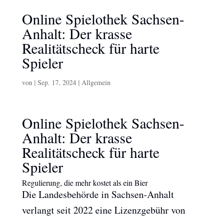
Online Spielothek Sachsen-
Anhalt: Der krasse
Realitätscheck für harte
Spieler
von
|
Sep. 17, 2024
| Allgemein
Online Spielothek Sachsen-
Anhalt: Der krasse
Realitätscheck für harte
Spieler
Regulierung, die mehr kostet als ein Bier
Die Landesbehörde in Sachsen‑Anhalt
verlangt seit 2022 eine Lizenzgebühr von