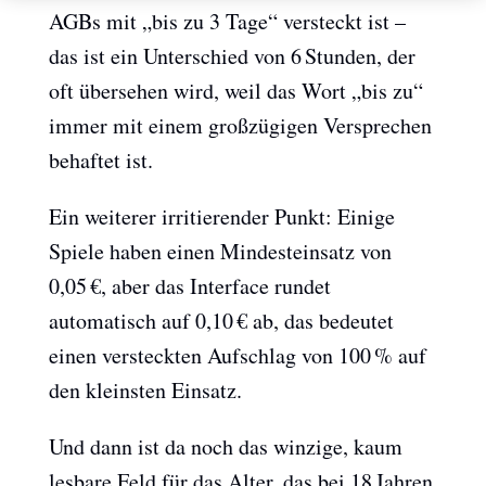
AGBs mit „bis zu 3 Tage“ versteckt ist –
das ist ein Unterschied von 6 Stunden, der
oft übersehen wird, weil das Wort „bis zu“
immer mit einem großzügigen Versprechen
behaftet ist.
Ein weiterer irritierender Punkt: Einige
Spiele haben einen Mindesteinsatz von
0,05 €, aber das Interface rundet
automatisch auf 0,10 € ab, das bedeutet
einen versteckten Aufschlag von 100 % auf
den kleinsten Einsatz.
Und dann ist da noch das winzige, kaum
lesbare Feld für das Alter, das bei 18 Jahren