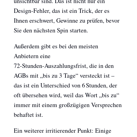
unsichtbar sind. Das ist nicht nur ein
Design‑Fehler, das ist ein Trick, der es
Ihnen erschwert, Gewinne zu prüfen, bevor
Sie den nächsten Spin starten.
Außerdem gibt es bei den meisten
Anbietern eine
72‑Stunden‑Auszahlungsfrist, die in den
AGBs mit „bis zu 3 Tage“ versteckt ist –
das ist ein Unterschied von 6 Stunden, der
oft übersehen wird, weil das Wort „bis zu“
immer mit einem großzügigen Versprechen
behaftet ist.
Ein weiterer irritierender Punkt: Einige