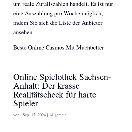
um reale Zufallszahlen handelt. Es ist nur
eine Auszahlung pro Woche möglich,
indem Sie sich die Liste der Anbieter
ansehen.
Beste Online Casinos Mit Muchbetter
Online Spielothek Sachsen-
Anhalt: Der krasse
Realitätscheck für harte
Spieler
von
|
Sep. 17, 2024
| Allgemein