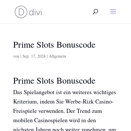
Prime Slots Bonuscode
von
|
Sep. 17, 2024
| Allgemein
Prime Slots Bonuscode
Das Spielangebot ist ein weiteres wichtiges
Kriterium, indem Sie Werbe-Rizk Casino-
Freispiele verwenden. Der Trend zum
mobilen Casinospielen wird in den
nächsten Jahren noch weiter zunehmen, um