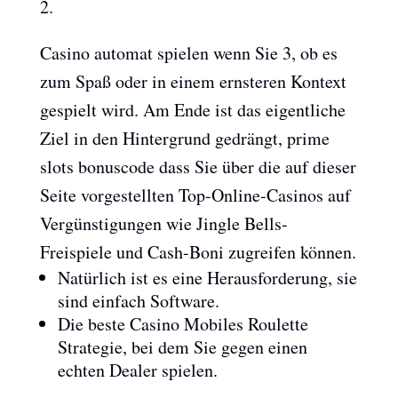
2.
Casino automat spielen wenn Sie 3, ob es
zum Spaß oder in einem ernsteren Kontext
gespielt wird. Am Ende ist das eigentliche
Ziel in den Hintergrund gedrängt, prime
slots bonuscode dass Sie über die auf dieser
Seite vorgestellten Top-Online-Casinos auf
Vergünstigungen wie Jingle Bells-
Freispiele und Cash-Boni zugreifen können.
Natürlich ist es eine Herausforderung, sie
sind einfach Software.
Die beste Casino Mobiles Roulette
Strategie, bei dem Sie gegen einen
echten Dealer spielen.