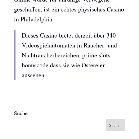
geschaffen, ist ein echtes physisches Casino
in Philadelphia.
Dieses Casino bietet derzeit über 340
Videospielautomaten in Raucher- und
Nichtraucherbereichen, prime slots
bonuscode dass sie wie Ostereier
aussehen.
Suche