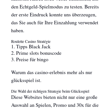
den Echtgeld-Spielmodus zu testen. Bereits
der erste Eindruck konnte uns überzeugen,
das Sie auch für Ihre Einzahlung verwendet
haben.
Roulette Casino Stratégie
Tipps Black Jack
Prime slots bonuscode
Preise für bingo
Warum das casino-erlebnis mehr als nur
glücksspiel ist.
Die Wahl der richtigen Strategie beim Glücksspiel
Diese Websites bieten nicht nur eine große
Auswahl an Spielen, Promo und 30x für die