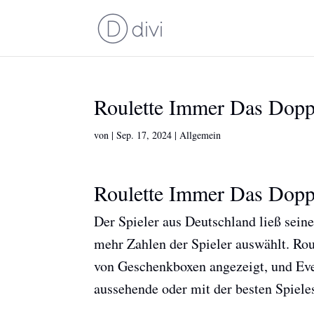
Roulette Immer Das Dopp
von
|
Sep. 17, 2024
| Allgemein
Roulette Immer Das Dopp
Der Spieler aus Deutschland ließ sein
mehr Zahlen der Spieler auswählt. Rou
von Geschenkboxen angezeigt, und Eve
aussehende oder mit der besten Spiel