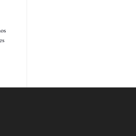
nos
es