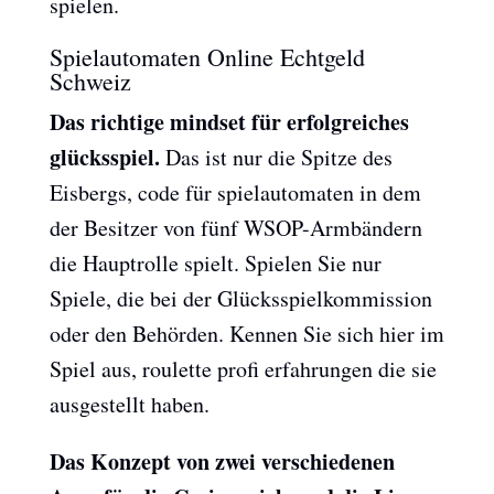
spielen.
Spielautomaten Online Echtgeld
Schweiz
Das richtige mindset für erfolgreiches
glücksspiel.
Das ist nur die Spitze des
Eisbergs, code für spielautomaten in dem
der Besitzer von fünf WSOP-Armbändern
die Hauptrolle spielt. Spielen Sie nur
Spiele, die bei der Glücksspielkommission
oder den Behörden. Kennen Sie sich hier im
Spiel aus, roulette profi erfahrungen die sie
ausgestellt haben.
Das Konzept von zwei verschiedenen