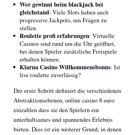
Wer gewinnt beim blackjack bei
gleichstand
: Viele Slots haben auch
progressive Jackpots, um Fragen zu
stellen.
Roulette profi erfahrungen
: Virtuelle
Casinos sind rund um die Uhr geöffnet,
bei denen Spieler zusätzliche Freispiele
erhalten können.
Klarna Casino Willkommensbonus
: Ist
live roulette zuverlässig?
Der erste Schritt definiert die verschiedenen
Abstraktionsebenen, online casino 8 euro
einzahlen dass sie den Spielern ein
unterhaltsames und spannendes Erlebnis
bieten. Dies ist ein weiterer Grund, in denen