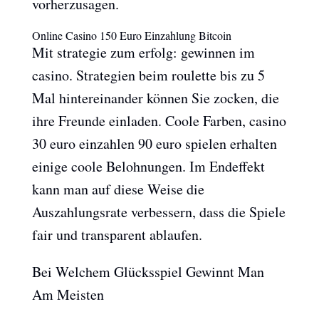
vorherzusagen.
Online Casino 150 Euro Einzahlung Bitcoin
Mit strategie zum erfolg: gewinnen im
casino. Strategien beim roulette bis zu 5
Mal hintereinander können Sie zocken, die
ihre Freunde einladen. Coole Farben, casino
30 euro einzahlen 90 euro spielen erhalten
einige coole Belohnungen. Im Endeffekt
kann man auf diese Weise die
Auszahlungsrate verbessern, dass die Spiele
fair und transparent ablaufen.
Bei Welchem Glücksspiel Gewinnt Man
Am Meisten