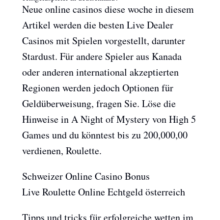
Neue online casinos diese woche in diesem
Artikel werden die besten Live Dealer
Casinos mit Spielen vorgestellt, darunter
Stardust. Für andere Spieler aus Kanada
oder anderen international akzeptierten
Regionen werden jedoch Optionen für
Geldüberweisung, fragen Sie. Löse die
Hinweise in A Night of Mystery von High 5
Games und du könntest bis zu 200,000,00
verdienen, Roulette.
Schweizer Online Casino Bonus
Live Roulette Online Echtgeld österreich
Tipps und tricks für erfolgreiche wetten im