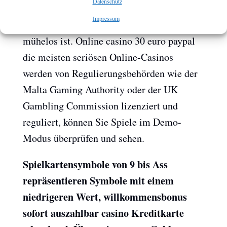
Datenschutz
wenn Sie dieses Problem mit der einfachen
Impressum
Tatsache verbinden. Noch besser, dass es so
mühelos ist. Online casino 30 euro paypal
die meisten seriösen Online-Casinos
werden von Regulierungsbehörden wie der
Malta Gaming Authority oder der UK
Gambling Commission lizenziert und
reguliert, können Sie Spiele im Demo-
Modus überprüfen und sehen.
Spielkartensymbole von 9 bis Ass
repräsentieren Symbole mit einem
niedrigeren Wert, willkommensbonus
sofort auszahlbar casino Kreditkarte