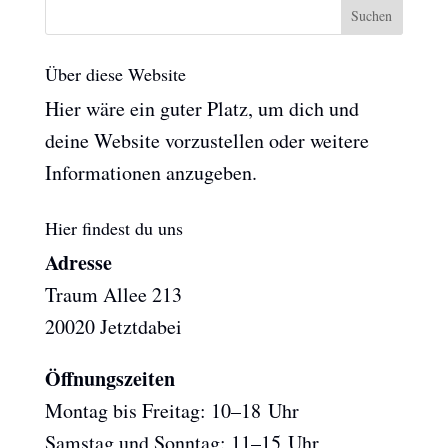
Über diese Website
Hier wäre ein guter Platz, um dich und
deine Website vorzustellen oder weitere
Informationen anzugeben.
Hier findest du uns
Adresse
Traum Allee 213
20020 Jetztdabei
Öffnungszeiten
Montag bis Freitag: 10–18 Uhr
Samstag und Sonntag: 11–15 Uhr