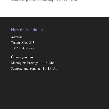
Hier findest du uns
Adresse
Traum Allee 213
20020 Jetztdabei
Öffnungszeiten
Montag bis Freitag: 10–18 Uhr
Samstag und Sonntag: 11–15 Uhr