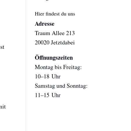
Hier findest du uns
Adresse
Traum Allee 213
20020 Jetztdabei
st
Öffnungszeiten
Montag bis Freitag:
10–18 Uhr
Samstag und Sonntag:
11–15 Uhr
mit