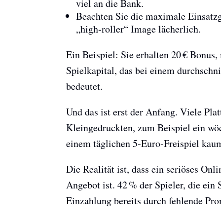
viel an die Bank.
Beachten Sie die maximale Einsatz
„high‑roller“ Image lächerlich.
Ein Beispiel: Sie erhalten 20 € Bonus
Spielkapital, das bei einem durchschni
bedeutet.
Und das ist erst der Anfang. Viele Pla
Kleingedruckten, zum Beispiel ein wö
einem täglichen 5‑Euro‑Freispiel kaum
Die Realität ist, dass ein seriöses Onl
Angebot ist. 42 % der Spieler, die ein
Einzahlung bereits durch fehlende Pr