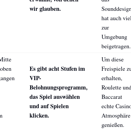
wir glauben.
Sounddesig
hat auch vie
zur
Umgebung
beigetragen.
Mitte
Um diese
Es gibt acht Stufen im
 oben
Freispiele z
VIP-
gangen
erhalten,
Belohnungsprogramm,
Roulette un
das Spiel auswählen
Baccarat
und auf Spielen
echte Casin
klicken.
um
Atmosphäre
genießen.