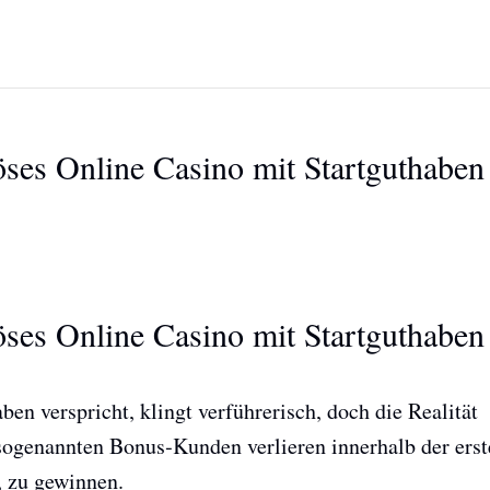
öses Online Casino mit Startguthaben
öses Online Casino mit Startguthaben
ben verspricht, klingt verführerisch, doch die Realität
 sogenannten Bonus‑Kunden verlieren innerhalb der ers
, zu gewinnen.