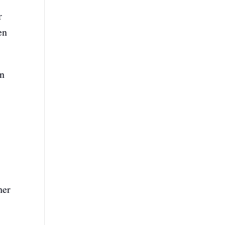
r
en
nn
i
her