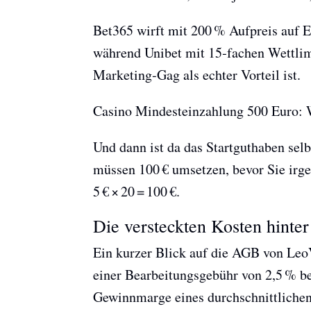
Bet365 wirft mit 200 % Aufpreis auf 
während Unibet mit 15‑fachen Wettlimi
Marketing‑Gag als echter Vorteil ist.
Casino Mindesteinzahlung 500 Euro: 
Und dann ist da das Startguthaben sel
müssen 100 € umsetzen, bevor Sie irg
5 € × 20 = 100 €.
Die versteckten Kosten hinte
Ein kurzer Blick auf die AGB von Leo
einer Bearbeitungsgebühr von 2,5 % bel
Gewinnmarge eines durchschnittliche