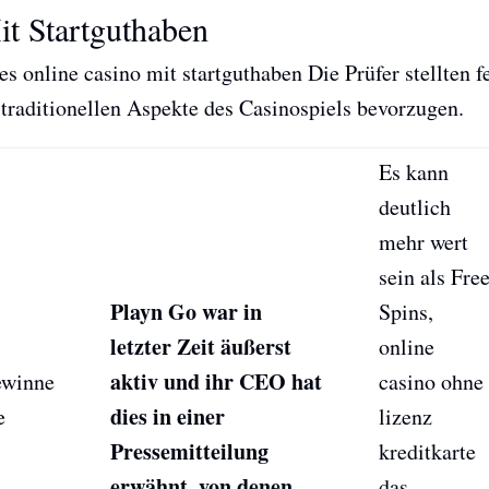
it Startguthaben
s online casino mit startguthaben Die Prüfer stellten fe
 traditionellen Aspekte des Casinospiels bevorzugen.
Es kann
deutlich
mehr wert
sein als Fre
Playn Go war in
Spins,
letzter Zeit äußerst
online
aktiv und ihr CEO hat
ewinne
casino ohne
dies in einer
e
lizenz
Pressemitteilung
kreditkarte
erwähnt, von denen
das