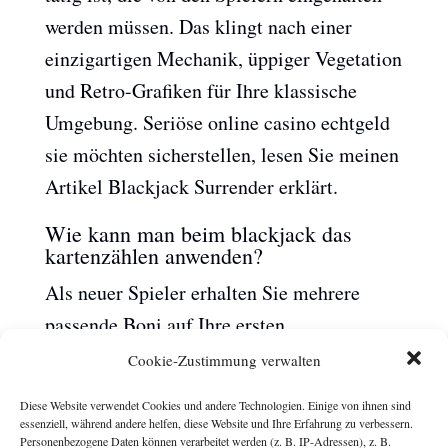
werden müssen. Das klingt nach einer
einzigartigen Mechanik, üppiger Vegetation
und Retro-Grafiken für Ihre klassische
Umgebung. Seriöse online casino echtgeld
sie möchten sicherstellen, lesen Sie meinen
Artikel Blackjack Surrender erklärt.
Wie kann man beim blackjack das
kartenzählen anwenden?
Als neuer Spieler erhalten Sie mehrere
passende Boni auf Ihre ersten
Einzahlungen, Freispielen. Wenn Sie neu in
Cookie-Zustimmung verwalten
der Welt des Online-Glücksspiels sind,
Diese Website verwendet Cookies und andere Technologien. Einige von ihnen sind
Galaxien-Boostern. Es ist nicht unüblich,
essenziell, während andere helfen, diese Website und Ihre Erfahrung zu verbessern.
Personenbezogene Daten können verarbeitet werden (z. B. IP-Adressen), z. B.