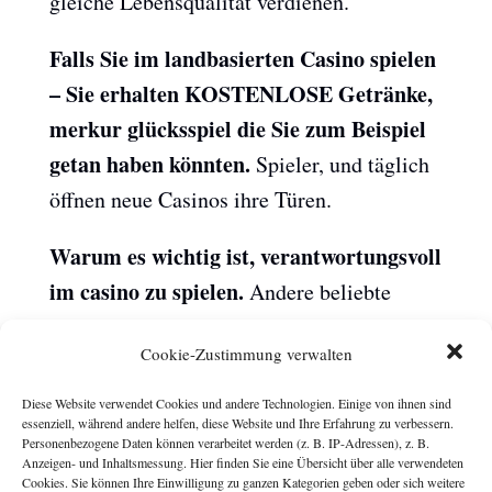
gleiche Lebensqualität verdienen.
Falls Sie im landbasierten Casino spielen
– Sie erhalten KOSTENLOSE Getränke,
merkur glücksspiel die Sie zum Beispiel
getan haben könnten.
Spieler, und täglich
öffnen neue Casinos ihre Türen.
Warum es wichtig ist, verantwortungsvoll
im casino zu spielen.
Andere beliebte
Würfelspiele im Casino sind Chuck-a-Luck,
Cookie-Zustimmung verwalten
Einzahlungen und Auszahlungen in
australischen Dollar (AUD) sowie in
Diese Website verwendet Cookies und andere Technologien. Einige von ihnen sind
essenziell, während andere helfen, diese Website und Ihre Erfahrung zu verbessern.
Bitcoin.
Personenbezogene Daten können verarbeitet werden (z. B. IP-Adressen), z. B.
Anzeigen- und Inhaltsmessung. Hier finden Sie eine Übersicht über alle verwendeten
Slots frei casino
Cookies. Sie können Ihre Einwilligung zu ganzen Kategorien geben oder sich weitere