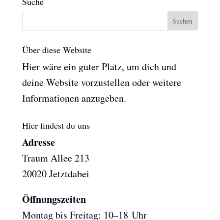
Suche
Über diese Website
Hier wäre ein guter Platz, um dich und
deine Website vorzustellen oder weitere
Informationen anzugeben.
Hier findest du uns
Adresse
Traum Allee 213
20020 Jetztdabei
Öffnungszeiten
Montag bis Freitag: 10–18 Uhr