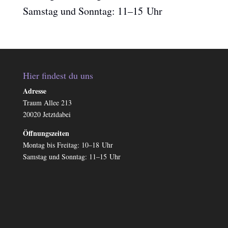
Samstag und Sonntag: 11–15 Uhr
Hier findest du uns
Adresse
Traum Allee 213
20020 Jetztdabei
Öffnungszeiten
Montag bis Freitag: 10–18 Uhr
Samstag und Sonntag: 11–15 Uhr