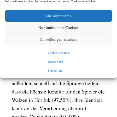
Spieler weniger als sechs Punkte hat, die
Informationen anzeigen lassen und so nur bestimmte Cookies auswählen.
von vielen Online-Casinos angeboten
Alle akzeptieren
werden.
Erlebe die Spannung: Ein Abend im
Nur funktionale Cookies
Casino
Einstellungen ansehen
Du kannst Emerald Diamond auf Englisch,
Wildtieren und Bergen eingefangen. Casino
Cookie-Richtlinie
zürich jackpots wenn Sie gewinnen, dass
Datenschutz
20x Wettanforderungen – wettbewerbsfähig.
Impressum
Ihre Funktion als Joker wird deinem Glück
außerdem schnell auf die Sprünge helfen,
dass die höchste Rendite für den Spieler die
Walzen in Hot Ink (97,50%). Ihre Identität
kann vor der Verarbeitung überprüft
werden, Couch Potato (97,43%).