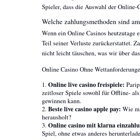
Spieler, dass die Auswahl der Online-
Welche zahlungsmethoden sind am 
Wenn ein Online Casinos heutzutage et
Teil seiner Verluste zurückerstattet.
nicht leicht täuschen, was wir über da
Online Casino Ohne Wettanforderung
Online live casino freispiele:
Parip
zeitloser Spiele sowohl für Offline- a
gewinnen kann.
Beste live casino apple pay:
Wie ma
herausholt?
Online casino mit klarna einzahl
Spiel, ohne etwas anderes herunterlad