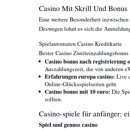
Casino Mit Skrill Und Bonus
Eine weitere Besonderheit inzwischen 
Deswegen lohnt es sich die Anmeldung 
Spielautomaten Casino Kreditkarte
Bester Casino Zweiteinzahlungsbonus
Casino bonus nach registrierung 
Auszahlungszeit, die von anderen e
Erfahrungen europa casino:
Live c
Online-Glücksspielseiten geht.
Casino bonus mit 10 euro:
Die Spie
sollten.
Casino-spiele für anfänger: ei
Spiel und genuss casino