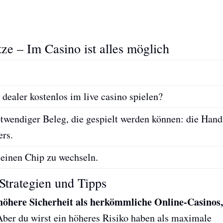
ze – Im Casino ist alles möglich
dealer kostenlos im live casino spielen?
otwendiger Beleg, die gespielt werden können: die Hand
ers.
, einen Chip zu wechseln.
Strategien und Tipps
 höhere Sicherheit als herkömmliche Online-Casinos
Aber du wirst ein höheres Risiko haben als maximale