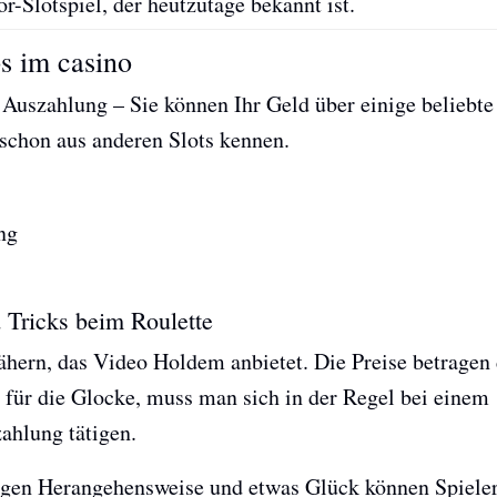
r-Slotspiel, der heutzutage bekannt ist.
ps im casino
.
Auszahlung – Sie können Ihr Geld über einige beliebte
schon aus anderen Slots kennen.
ng
 Tricks beim Roulette
hern, das Video Holdem anbietet. Die Preise betragen
e für die Glocke, muss man sich in der Regel bei einem
ahlung tätigen.
igen Herangehensweise und etwas Glück können Spiele