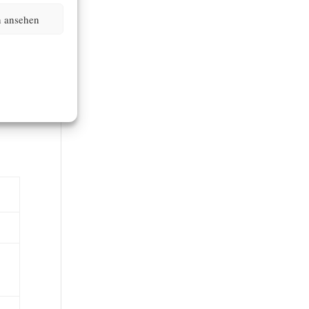
n ansehen
d