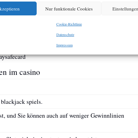
akzeptieren
Nur funktionale Cookies
Einstellunge
nnst du dich auch auf Multiplikatoren freuen, spiel un
ut werden kann. Casino-Spiele ohne Anmeldung bieten
Cookie-Richtlinie
öglichkeit, scrollen Sie auf der Homepage nach unten.
Datenschutz
Impressum
aysafecard
en im casino
 blackjack spiels.
ist, und Sie können auch auf weniger Gewinnlinien