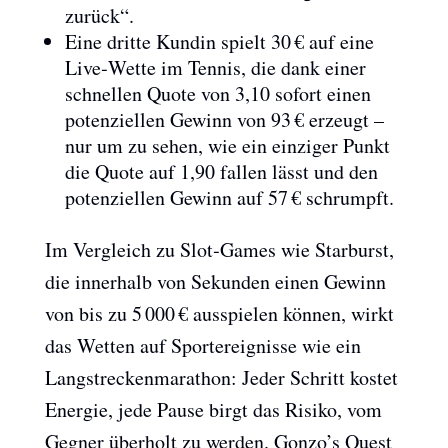
zurück“.
Eine dritte Kundin spielt 30 € auf eine
Live‑Wette im Tennis, die dank einer
schnellen Quote von 3,10 sofort einen
potenziellen Gewinn von 93 € erzeugt –
nur um zu sehen, wie ein einziger Punkt
die Quote auf 1,90 fallen lässt und den
potenziellen Gewinn auf 57 € schrumpft.
Im Vergleich zu Slot‑Games wie Starburst,
die innerhalb von Sekunden einen Gewinn
von bis zu 5 000 € ausspielen können, wirkt
das Wetten auf Sportereignisse wie ein
Langstreckenmarathon: Jeder Schritt kostet
Energie, jede Pause birgt das Risiko, vom
Gegner überholt zu werden. Gonzo’s Quest