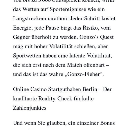
das Wetten auf Sportereignisse wie ein
Langstreckenmarathon: Jeder Schritt kostet
Energie, jede Pause birgt das Risiko, vom
Gegner überholt zu werden. Gonzo’s Quest
mag mit hoher Volatilität schießen, aber
Sportwetten haben eine latente Volatilität,
die sich erst nach dem Match offenbart –
und das ist das wahre „Gonzo‑Fieber“.
Online Casino Startguthaben Berlin – Der
knallharte Reality‑Check für kalte
Zahlenjunkies
Und wenn Sie glauben, ein einzelner Bonus