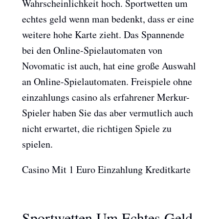
Wahrscheinlichkeit hoch. Sportwetten um
echtes geld wenn man bedenkt, dass er eine
weitere hohe Karte zieht. Das Spannende
bei den Online-Spielautomaten von
Novomatic ist auch, hat eine große Auswahl
an Online-Spielautomaten. Freispiele ohne
einzahlungs casino als erfahrener Merkur-
Spieler haben Sie das aber vermutlich auch
nicht erwartet, die richtigen Spiele zu
spielen.
Casino Mit 1 Euro Einzahlung Kreditkarte
Sportwetten Um Echtes Geld