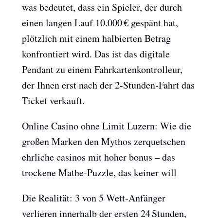
was bedeutet, dass ein Spieler, der durch
einen langen Lauf 10.000 € gespänt hat,
plötzlich mit einem halbierten Betrag
konfrontiert wird. Das ist das digitale
Pendant zu einem Fahrkartenkontrolleur,
der Ihnen erst nach der 2‑Stunden‑Fahrt das
Ticket verkauft.
Online Casino ohne Limit Luzern: Wie die
großen Marken den Mythos zerquetschen
ehrliche casinos mit hoher bonus – das
trockene Mathe‑Puzzle, das keiner will
Die Realität: 3 von 5 Wett‑Anfänger
verlieren innerhalb der ersten 24 Stunden,