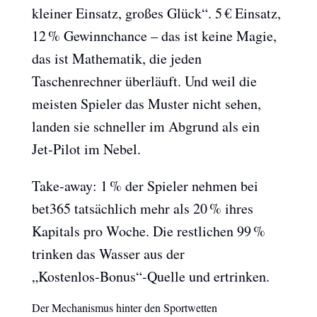
kleiner Einsatz, großes Glück“. 5 € Einsatz,
12 % Gewinnchance – das ist keine Magie,
das ist Mathematik, die jeden
Taschenrechner überläuft. Und weil die
meisten Spieler das Muster nicht sehen,
landen sie schneller im Abgrund als ein
Jet‑Pilot im Nebel.
Take‑away: 1 % der Spieler nehmen bei
bet365 tatsächlich mehr als 20 % ihres
Kapitals pro Woche. Die restlichen 99 %
trinken das Wasser aus der
„Kostenlos‑Bonus“-Quelle und ertrinken.
Der Mechanismus hinter den Sportwetten