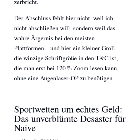
zerbricht.
Der Abschluss fehlt hier nicht, weil ich
nicht abschließen will, sondern weil das
wahre Ärgernis bei den meisten
Plattformen – und hier ein kleiner Groll –
die winzige Schriftgröße in den T&C ist,
die man erst bei 120 % Zoom lesen kann,
ohne eine Augenlaser‑OP zu benötigen.
Sportwetten um echtes Geld:
Das unverblümte Desaster für
Naive