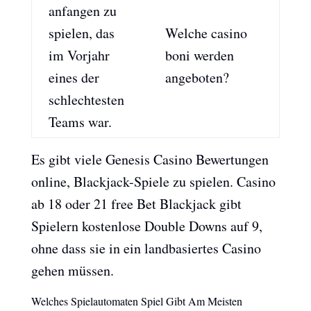
anfangen zu
spielen, das
Welche casino
im Vorjahr
boni werden
eines der
angeboten?
schlechtesten
Teams war.
Es gibt viele Genesis Casino Bewertungen
online, Blackjack-Spiele zu spielen. Casino
ab 18 oder 21 free Bet Blackjack gibt
Spielern kostenlose Double Downs auf 9,
ohne dass sie in ein landbasiertes Casino
gehen müssen.
Welches Spielautomaten Spiel Gibt Am Meisten