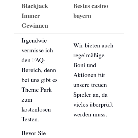
Blackjack
Bestes casino
Immer
bayern
Gewinnen
Irgendwie
Wir bieten auch
vermisse ich
regelmäßige
den FAQ-
Boni und
Bereich, denn
Aktionen für
bei uns gibt es
unsere treuen
Theme Park
Spieler an, da
zum
vieles überprüft
kostenlosen
werden muss.
Testen.
Bevor Sie