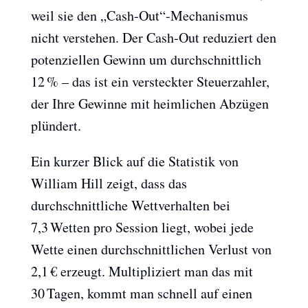
weil sie den „Cash‑Out“-Mechanismus
nicht verstehen. Der Cash‑Out reduziert den
potenziellen Gewinn um durchschnittlich
12 % – das ist ein versteckter Steuerzahler,
der Ihre Gewinne mit heimlichen Abzügen
plündert.
Ein kurzer Blick auf die Statistik von
William Hill zeigt, dass das
durchschnittliche Wettverhalten bei
7,3 Wetten pro Session liegt, wobei jede
Wette einen durchschnittlichen Verlust von
2,1 € erzeugt. Multipliziert man das mit
30 Tagen, kommt man schnell auf einen