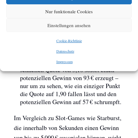
10 € „free“ Cash verspricht, aber erst
Nur funktionale Cookies
nach einer 5‑maligen Umsatzbedingung
von je 20 € freigeschaltet ist. Das ist
Einstellungen ansehen
weniger ein “free” Geschenk, sondern
eher ein „Zahl mir 100 €, ich geb dir 10
Cookie-Richtlinie
zurück“.
Datenschutz
Eine dritte Kundin spielt 30 € auf eine
Live‑Wette im Tennis, die dank einer
Impressum
schnellen Quote von 3,10 sofort einen
potenziellen Gewinn von 93 € erzeugt –
nur um zu sehen, wie ein einziger Punkt
die Quote auf 1,90 fallen lässt und den
potenziellen Gewinn auf 57 € schrumpft.
Im Vergleich zu Slot‑Games wie Starburst,
die innerhalb von Sekunden einen Gewinn
von bis zu 5 000 € ausspielen können, wirkt