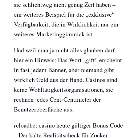
sie schlichtweg nicht genug Zeit haben –
ein weiteres Beispiel für die „exklusive“
Verfügbarkeit, die in Wirklichkeit nur ein
weiteres Marketinggimmick ist.
Und weil man ja nicht alles glauben darf,
hier ein Hinweis: Das Wort „gift“ erscheint
in fast jedem Banner, aber niemand gibt
wirklich Geld aus der Hand. Casinos sind
keine Wohltätigkeitsorganisationen, sie
rechnen jedes Cent‑Centimeter der
Benutzeroberfläche aus.
reloadbet casino heute gültiger Bonus Code
– Der kalte Realitätscheck für Zocker