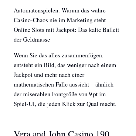
Automatenspielen: Warum das wahre
Casino‑Chaos nie im Marketing steht
Online Slots mit Jackpot: Das kalte Ballett
der Geldmasse
Wenn Sie das alles zusammenfügen,
entsteht ein Bild, das weniger nach einem
Jackpot und mehr nach einer
mathematischen Falle aussieht – ähnlich
der miserablen Fontgröße von 9 pt im
Spiel‑UI, die jeden Klick zur Qual macht.
Vera and John Casino 190