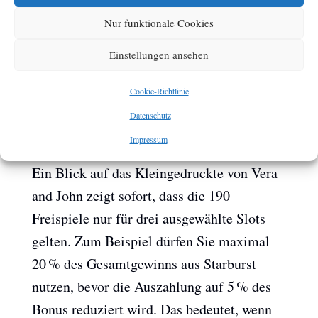
durchschnittlichen RTP von 96,5 % ergeben
Nur funktionale Cookies
laut einfacher Erwartungswertrechnung
etwa 0,96 Euro Gewinn pro 1 Euro Einsatz
Einstellungen ansehen
– also kaum mehr als ein Kaffeebecher,
Cookie-Richtlinie
aber ohne das Risiko, das Geld tatsächlich
Datenschutz
zu setzen.
Impressum
Wie die Zahlen unter der Oberfläche wirken
Ein Blick auf das Kleingedruckte von Vera
and John zeigt sofort, dass die 190
Freispiele nur für drei ausgewählte Slots
gelten. Zum Beispiel dürfen Sie maximal
20 % des Gesamtgewinns aus Starburst
nutzen, bevor die Auszahlung auf 5 % des
Bonus reduziert wird. Das bedeutet, wenn