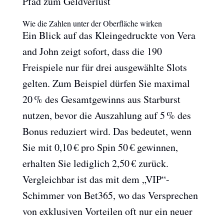
Pfad zum Geldverlust
Wie die Zahlen unter der Oberfläche wirken
Ein Blick auf das Kleingedruckte von Vera
and John zeigt sofort, dass die 190
Freispiele nur für drei ausgewählte Slots
gelten. Zum Beispiel dürfen Sie maximal
20 % des Gesamtgewinns aus Starburst
nutzen, bevor die Auszahlung auf 5 % des
Bonus reduziert wird. Das bedeutet, wenn
Sie mit 0,10 € pro Spin 50 € gewinnen,
erhalten Sie lediglich 2,50 € zurück.
Vergleichbar ist das mit dem „VIP“-
Schimmer von Bet365, wo das Versprechen
von exklusiven Vorteilen oft nur ein neuer