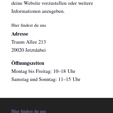
deine Website vorzustellen oder weitere
Informationen anzugeben.
Hier findest du uns
Adresse
Traum Allee 213
20020 Jetztdabei
Öffnungszeiten
Montag bis Freitag: 10–18 Uhr
Samstag und Sonntag: 11–15 Uhr
Hier findest du uns