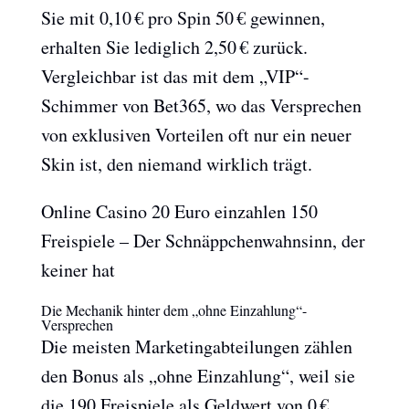
Sie mit 0,10 € pro Spin 50 € gewinnen,
erhalten Sie lediglich 2,50 € zurück.
Vergleichbar ist das mit dem „VIP“-
Schimmer von Bet365, wo das Versprechen
von exklusiven Vorteilen oft nur ein neuer
Skin ist, den niemand wirklich trägt.
Online Casino 20 Euro einzahlen 150
Freispiele – Der Schnäppchenwahnsinn, der
keiner hat
Die Mechanik hinter dem „ohne Einzahlung“-
Versprechen
Die meisten Marketingabteilungen zählen
den Bonus als „ohne Einzahlung“, weil sie
die 190 Freispiele als Geldwert von 0 €