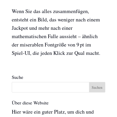
Wenn Sie das alles zusammenfügen,
entsteht ein Bild, das weniger nach einem
Jackpot und mehr nach einer
mathematischen Falle aussieht – ähnlich
der miserablen Fontgröße von 9 pt im
Spiel‑UI, die jeden Klick zur Qual macht.
Suche
Über diese Website
Hier wäre ein guter Platz, um dich und