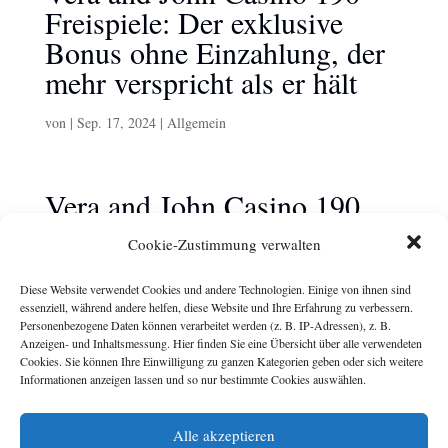
Freispiele: Der exklusive
Bonus ohne Einzahlung, der
mehr verspricht als er hält
von
|
Sep. 17, 2024
| Allgemein
Vera and John Casino 190
Freispiele: Der exklusive
Cookie-Zustimmung verwalten
Bonus ohne Einzahlung, der
mehr verspricht als er hält
Diese Website verwendet Cookies und andere Technologien. Einige von ihnen sind
essenziell, während andere helfen, diese Website und Ihre Erfahrung zu verbessern.
Personenbezogene Daten können verarbeitet werden (z. B. IP-Adressen), z. B.
Der erste Fehler, den jeder neue Spieler
Anzeigen- und Inhaltsmessung. Hier finden Sie eine Übersicht über alle verwendeten
Cookies. Sie können Ihre Einwilligung zu ganzen Kategorien geben oder sich weitere
macht, ist zu glauben, dass 190 Freispiele
Informationen anzeigen lassen und so nur bestimmte Cookies auswählen.
ein Schatzkästchen voller Gewinne sind.
190 Drehungen bei einem
Alle akzeptieren