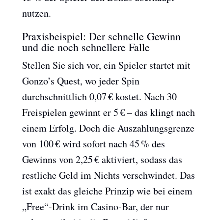
nutzen.
Praxisbeispiel: Der schnelle Gewinn
und die noch schnellere Falle
Stellen Sie sich vor, ein Spieler startet mit
Gonzo’s Quest, wo jeder Spin
durchschnittlich 0,07 € kostet. Nach 30
Freispielen gewinnt er 5 € – das klingt nach
einem Erfolg. Doch die Auszahlungsgrenze
von 100 € wird sofort nach 45 % des
Gewinns von 2,25 € aktiviert, sodass das
restliche Geld im Nichts verschwindet. Das
ist exakt das gleiche Prinzip wie bei einem
„Free“-Drink im Casino‑Bar, der nur