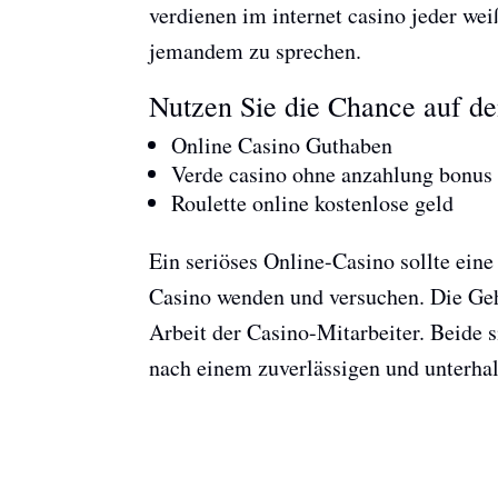
verdienen im internet casino jeder wei
jemandem zu sprechen.
Nutzen Sie die Chance auf de
Online Casino Guthaben
Verde casino ohne anzahlung bonus
Roulette online kostenlose geld
Ein seriöses Online-Casino sollte eine 
Casino wenden und versuchen. Die Geh
Arbeit der Casino-Mitarbeiter. Beide s
nach einem zuverlässigen und unterha