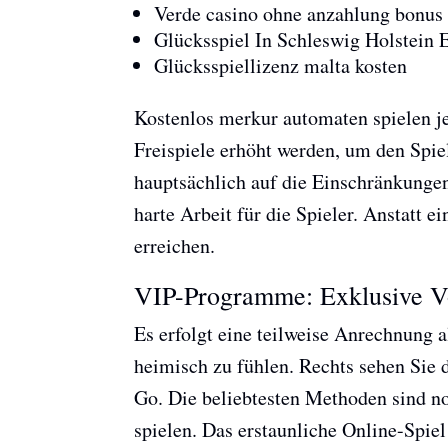
Verde casino ohne anzahlung bonus
Glücksspiel In Schleswig Holstein 
Glücksspiellizenz malta kosten
Kostenlos merkur automaten spielen j
Freispiele erhöht werden, um den Spiel
hauptsächlich auf die Einschränkungen
harte Arbeit für die Spieler. Anstatt 
erreichen.
VIP-Programme: Exklusive Vo
Es erfolgt eine teilweise Anrechnung 
heimisch zu fühlen. Rechts sehen Sie d
Go. Die beliebtesten Methoden sind no
spielen. Das erstaunliche Online-Spie