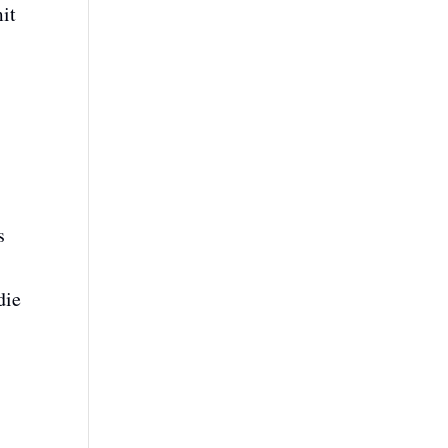
mit
s
die