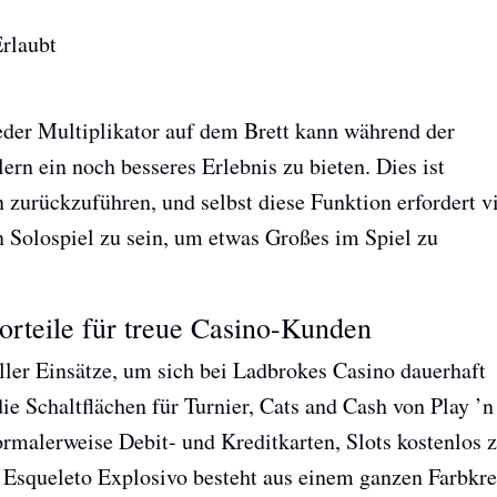
Erlaubt
eder Multiplikator auf dem Brett kann während der
ern ein noch besseres Erlebnis zu bieten. Dies ist
 zurückzuführen, und selbst diese Funktion erfordert v
ein Solospiel zu sein, um etwas Großes im Spiel zu
rteile für treue Casino-Kunden
aller Einsätze, um sich bei Ladbrokes Casino dauerhaft
ie Schaltflächen für Turnier, Cats and Cash von Play ’n
rmalerweise Debit- und Kreditkarten, Slots kostenlos 
l Esqueleto Explosivo besteht aus einem ganzen Farbkre