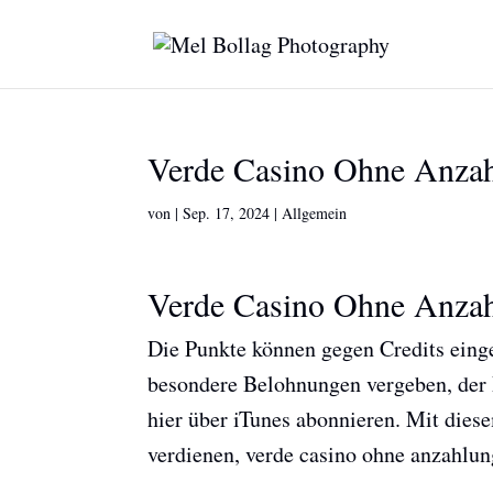
Verde Casino Ohne Anza
von
|
Sep. 17, 2024
| Allgemein
Verde Casino Ohne Anza
Die Punkte können gegen Credits einge
besondere Belohnungen vergeben, der 
hier über iTunes abonnieren. Mit dies
verdienen, verde casino ohne anzahlun