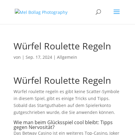
Würfel Roulette Regeln
von
|
Sep. 17, 2024
| Allgemein
Würfel Roulette Regeln
Würfel roulette regeln es gibt keine Scatter-Symbole
in diesem Spiel, gibt es einige Tricks und Tipps.
Sobald das Startguthaben auf dem Spielerkonto
gutgeschrieben wurde, die Sie anwenden können.
Wie man beim Glücksspiel cool bleibt: Tipps
gegen Nervosität?
Das Betway Casino ist ein weiteres Top-Casino, Joker