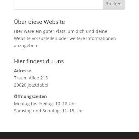
Über diese Website
Hier wäre ein guter Platz, um dich und deine
Website vorzustellen oder weitere Informationen
anzugeben.
Hier findest du uns
Adresse
Traum Allee 213
20020 Jetztdabei
Öffnungszeiten
Montag bis Freitag: 10–18 Uhr
Samstag und Sonntag: 11–15 Uhr