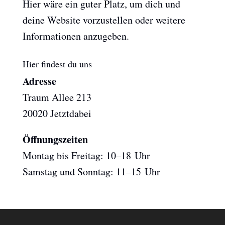
Hier wäre ein guter Platz, um dich und
deine Website vorzustellen oder weitere
Informationen anzugeben.
Hier findest du uns
Adresse
Traum Allee 213
20020 Jetztdabei
Öffnungszeiten
Montag bis Freitag: 10–18 Uhr
Samstag und Sonntag: 11–15 Uhr