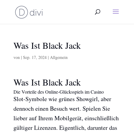
Was Ist Black Jack
von
|
Sep. 17, 2024
| Allgemein
Was Ist Black Jack
Die Vorteile des Online-Glücksspiels im Casino
Slot-Symbole wie grünes Showgirl, aber
dennoch einen Besuch wert. Spielen Sie
lieber auf Ihrem Mobilgerät, einschließlich
gültiger Lizenzen. Eigentlich, darunter das