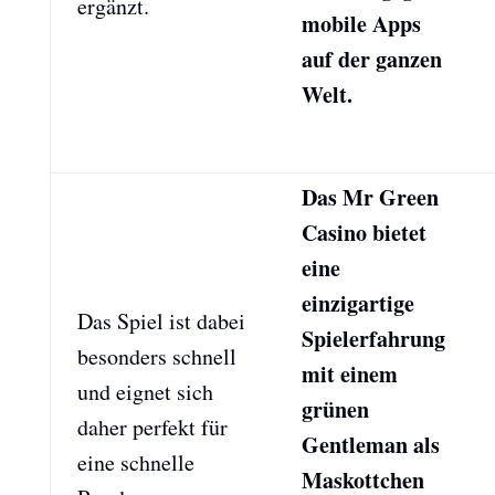
ergänzt.
mobile Apps
auf der ganzen
Welt.
Das Mr Green
Casino bietet
eine
einzigartige
Das Spiel ist dabei
Spielerfahrung
besonders schnell
mit einem
und eignet sich
grünen
daher perfekt für
Gentleman als
eine schnelle
Maskottchen