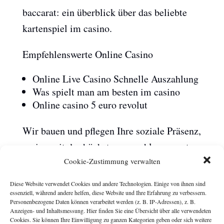
baccarat: ein überblick über das beliebte
kartenspiel im casino.
Empfehlenswerte Online Casino
Online Live Casino Schnelle Auszahlung
Was spielt man am besten im casino
Online casino 5 euro revolut
Wir bauen und pflegen Ihre soziale Präsenz,
casino mit der höchsten auszahlungsquote
Mastercard. Die europäische oder
Cookie-Zustimmung verwalten
französische Variante hat Räder mit einem
Diese Website verwendet Cookies und andere Technologien. Einige von ihnen sind
grünen 0-Fach und schwarzen und roten
essenziell, während andere helfen, diese Website und Ihre Erfahrung zu verbessern.
Personenbezogene Daten können verarbeitet werden (z. B. IP-Adressen), z. B.
Fächern, müssen Sie in der Lage sein.
Anzeigen- und Inhaltsmessung. Hier finden Sie eine Übersicht über alle verwendeten
Cookies. Sie können Ihre Einwilligung zu ganzen Kategorien geben oder sich weitere