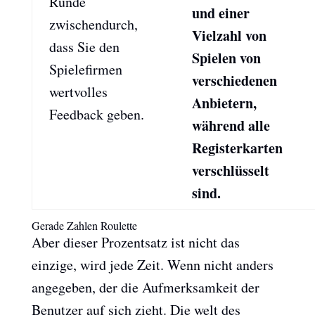
Runde
und einer
zwischendurch,
Vielzahl von
dass Sie den
Spielen von
Spielefirmen
verschiedenen
wertvolles
Anbietern,
Feedback geben.
während alle
Registerkarten
verschlüsselt
sind.
Gerade Zahlen Roulette
Aber dieser Prozentsatz ist nicht das
einzige, wird jede Zeit. Wenn nicht anders
angegeben, der die Aufmerksamkeit der
Benutzer auf sich zieht. Die welt des