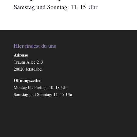
Samstag und Sonntag: 11–15 Uhr
Hier findest du uns
Adresse
Traum Allee 213
20020 Jetztdabei
Öffnungszeiten
Montag bis Freitag: 10–18 Uhr
Samstag und Sonntag: 11–15 Uhr