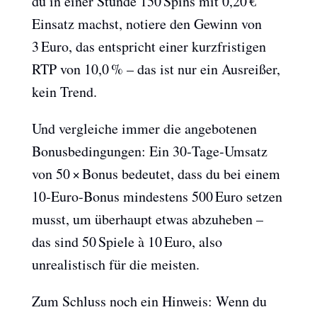
du in einer Stunde 150 Spins mit 0,20 €
Einsatz machst, notiere den Gewinn von
3 Euro, das entspricht einer kurzfristigen
RTP von 10,0 % – das ist nur ein Ausreißer,
kein Trend.
Und vergleiche immer die angebotenen
Bonusbedingungen: Ein 30‑Tage‑Umsatz
von 50 × Bonus bedeutet, dass du bei einem
10‑Euro‑Bonus mindestens 500 Euro setzen
musst, um überhaupt etwas abzuheben –
das sind 50 Spiele à 10 Euro, also
unrealistisch für die meisten.
Zum Schluss noch ein Hinweis: Wenn du