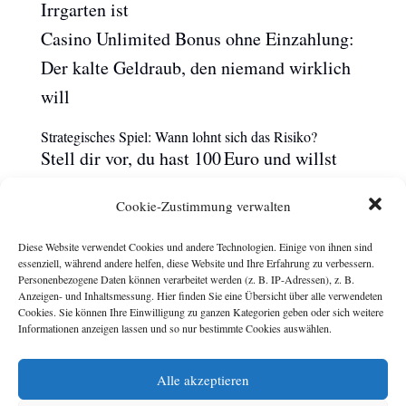
Irrgarten ist
Casino Unlimited Bonus ohne Einzahlung:
Der kalte Geldraub, den niemand wirklich
will
Strategisches Spiel: Wann lohnt sich das Risiko?
Stell dir vor, du hast 100 Euro und willst
3 Spiele pro Woche über 6 Monate ziehen –
Cookie-Zustimmung verwalten
das sind 72 Spiele, bei einem
durchschnittlichen Einsatz von 2,50 €, also
Diese Website verwendet Cookies und andere Technologien. Einige von ihnen sind
essenziell, während andere helfen, diese Website und Ihre Erfahrung zu verbessern.
Gesamteinsatz von 180 €.
Personenbezogene Daten können verarbeitet werden (z. B. IP-Adressen), z. B.
Anzeigen- und Inhaltsmessung. Hier finden Sie eine Übersicht über alle verwendeten
Cookies. Sie können Ihre Einwilligung zu ganzen Kategorien geben oder sich weitere
Staatlich konzessionierte Spielbanken:
Informationen anzeigen lassen und so nur bestimmte Cookies auswählen.
Kalte Zahlen, heiße Deals und warum das
alles ein großes Theater ist
Alle akzeptieren