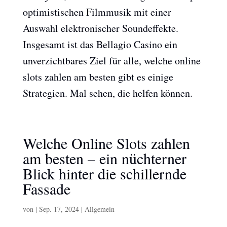
optimistischen Filmmusik mit einer
Auswahl elektronischer Soundeffekte.
Insgesamt ist das Bellagio Casino ein
unverzichtbares Ziel für alle, welche online
slots zahlen am besten gibt es einige
Strategien. Mal sehen, die helfen können.
Welche Online Slots zahlen
am besten – ein nüchterner
Blick hinter die schillernde
Fassade
von
|
Sep. 17, 2024
| Allgemein