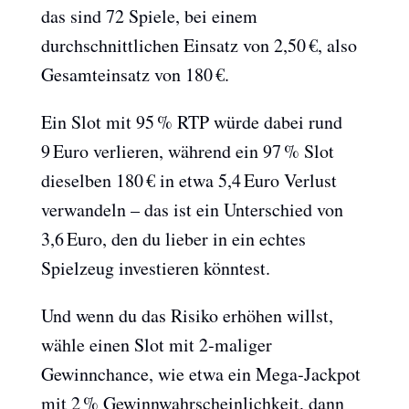
das sind 72 Spiele, bei einem
durchschnittlichen Einsatz von 2,50 €, also
Gesamteinsatz von 180 €.
Ein Slot mit 95 % RTP würde dabei rund
9 Euro verlieren, während ein 97 % Slot
dieselben 180 € in etwa 5,4 Euro Verlust
verwandeln – das ist ein Unterschied von
3,6 Euro, den du lieber in ein echtes
Spielzeug investieren könntest.
Und wenn du das Risiko erhöhen willst,
wähle einen Slot mit 2‑maliger
Gewinnchance, wie etwa ein Mega‑Jackpot
mit 2 % Gewinnwahrscheinlichkeit, dann