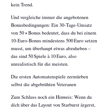
kein Trend.
Und vergleiche immer die angebotenen
Bonusbedingungen: Ein 30‑Tage‑Umsatz
von 50 × Bonus bedeutet, dass du bei einem
10‑Euro‑Bonus mindestens 500 Euro setzen
musst, um überhaupt etwas abzuheben –
das sind 50 Spiele à 10 Euro, also
unrealistisch für die meisten.
Die ersten Automatenspiele zermürben
selbst die abgebrühten Veteranen
Zum Schluss noch ein Hinweis: Wenn du
dich über das Layout von Starburst ärgerst,