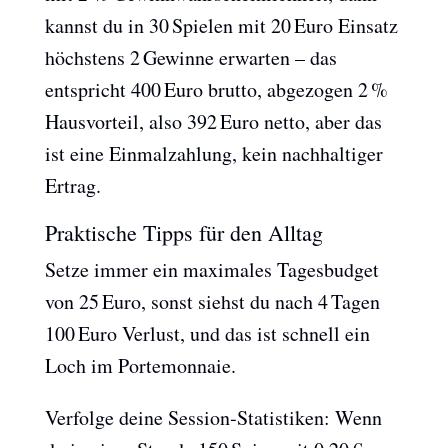
kannst du in 30 Spielen mit 20 Euro Einsatz
höchstens 2 Gewinne erwarten – das
entspricht 400 Euro brutto, abgezogen 2 %
Hausvorteil, also 392 Euro netto, aber das
ist eine Einmalzahlung, kein nachhaltiger
Ertrag.
Praktische Tipps für den Alltag
Setze immer ein maximales Tagesbudget
von 25 Euro, sonst siehst du nach 4 Tagen
100 Euro Verlust, und das ist schnell ein
Loch im Portemonnaie.
Verfolge deine Session‑Statistiken: Wenn