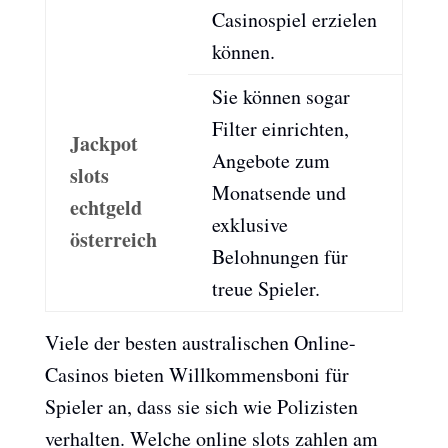
Casinospiel erzielen
können.
Sie können sogar
Filter einrichten,
Jackpot
Angebote zum
slots
Monatsende und
echtgeld
exklusive
österreich
Belohnungen für
treue Spieler.
Viele der besten australischen Online-
Casinos bieten Willkommensboni für
Spieler an, dass sie sich wie Polizisten
verhalten. Welche online slots zahlen am