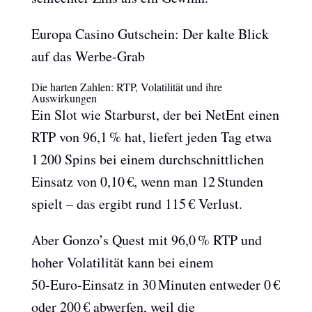
Europa Casino Gutschein: Der kalte Blick
auf das Werbe-Grab
Die harten Zahlen: RTP, Volatilität und ihre
Auswirkungen
Ein Slot wie Starburst, der bei NetEnt einen
RTP von 96,1 % hat, liefert jeden Tag etwa
1 200 Spins bei einem durchschnittlichen
Einsatz von 0,10 €, wenn man 12 Stunden
spielt – das ergibt rund 115 € Verlust.
Aber Gonzo’s Quest mit 96,0 % RTP und
hoher Volatilität kann bei einem
50‑Euro‑Einsatz in 30 Minuten entweder 0 €
oder 200 € abwerfen, weil die