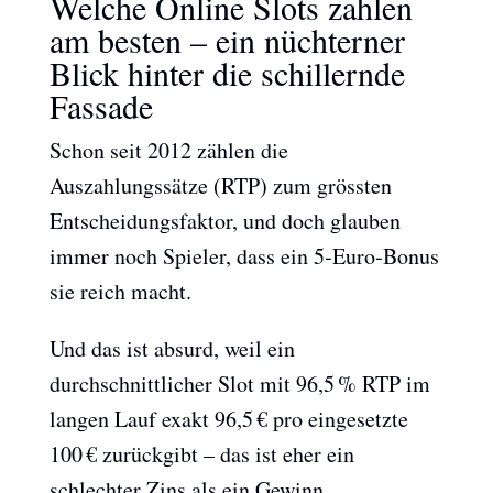
Welche Online Slots zahlen
am besten – ein nüchterner
Blick hinter die schillernde
Fassade
Schon seit 2012 zählen die
Auszahlungssätze (RTP) zum grössten
Entscheidungsfaktor, und doch glauben
immer noch Spieler, dass ein 5‑Euro‑Bonus
sie reich macht.
Und das ist absurd, weil ein
durchschnittlicher Slot mit 96,5 % RTP im
langen Lauf exakt 96,5 € pro eingesetzte
100 € zurückgibt – das ist eher ein
schlechter Zins als ein Gewinn.