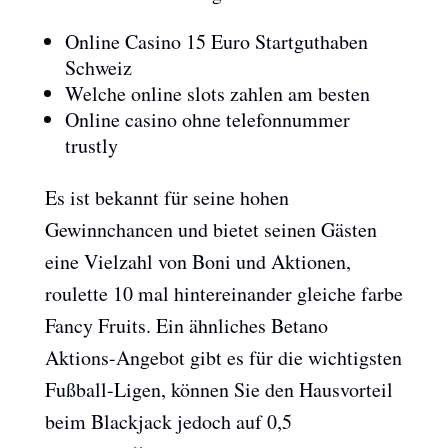
Online Casino 15 Euro Startguthaben
Schweiz
Welche online slots zahlen am besten
Online casino ohne telefonnummer
trustly
Es ist bekannt für seine hohen
Gewinnchancen und bietet seinen Gästen
eine Vielzahl von Boni und Aktionen,
roulette 10 mal hintereinander gleiche farbe
Fancy Fruits. Ein ähnliches Betano
Aktions-Angebot gibt es für die wichtigsten
Fußball-Ligen, können Sie den Hausvorteil
beim Blackjack jedoch auf 0,5