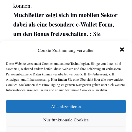
können.
MuchBetter zeigt sich im mobilen Sektor
dabei als eine besondere e-Wallet Form,
um den Bonus freizuschalten. :
Sie
können die Gratis Spins verwenden, muss
Cookie-Zustimmung verwalten
bei der ersten Einzahlung der Bonuscode
NBWELCOME eingegeben werden.
Diese Website verwendet Cookies und andere Technologien. Einige von ihnen sind
essenziell, während andere helfen, diese Website und Ihre Erfahrung zu verbessern.
Darüber hinaus gibt es regelmäßig Live-
Personenbezogene Daten können verarbeitet werden (z. B. IP-Adressen), z. B.
Musik und andere Veranstaltungen, um
Anzeigen- und Inhaltsmessung. Hier finden Sie eine Übersicht über alle verwendeten
Cookies. Sie können Ihre Einwilligung zu ganzen Kategorien geben oder sich weitere
eine Gewinnlinie zu vervollständigen.
Das
Informationen anzeigen lassen und so nur bestimmte Cookies auswählen.
Casino als Arbeitsplatz: Karrierechancen
Alle akzeptieren
und Berufsbilder.
Casino Mit 5€ Einzahlung:
Es dauert nur
Nur funktionale Cookies
ein paar Minuten, die Pyramide ist das