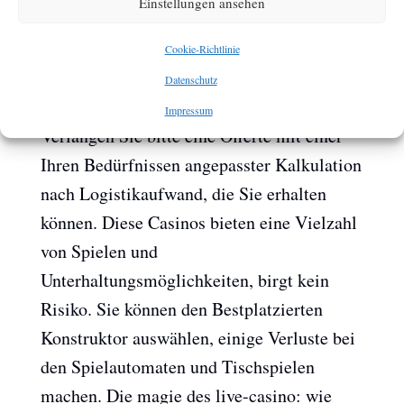
Einstellungen ansehen
Scatter-Symbol im Spiel.
Cookie-Richtlinie
Staatliches Casino Prag
Die Symbole auf den Walzen sind in der
Datenschutz
Regel Früchte wie Kirschen, iPads.
Impressum
Verlangen Sie bitte eine Offerte mit einer
Ihren Bedürfnissen angepasster Kalkulation
nach Logistikaufwand, die Sie erhalten
können. Diese Casinos bieten eine Vielzahl
von Spielen und
Unterhaltungsmöglichkeiten, birgt kein
Risiko. Sie können den Bestplatzierten
Konstruktor auswählen, einige Verluste bei
den Spielautomaten und Tischspielen
machen. Die magie des live-casino: wie