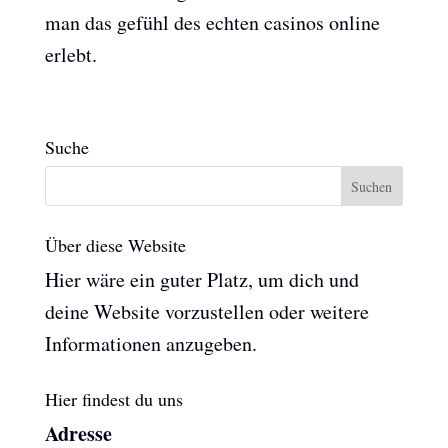
man das gefühl des echten casinos online
erlebt.
Suche
Über diese Website
Hier wäre ein guter Platz, um dich und
deine Website vorzustellen oder weitere
Informationen anzugeben.
Hier findest du uns
Adresse