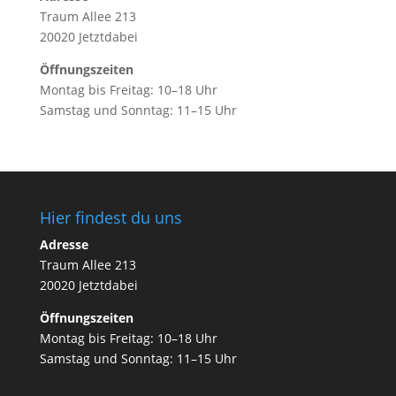
Traum Allee 213
20020 Jetztdabei
Öffnungszeiten
Montag bis Freitag: 10–18 Uhr
Samstag und Sonntag: 11–15 Uhr
Hier findest du uns
Adresse
Traum Allee 213
20020 Jetztdabei
Öffnungszeiten
Montag bis Freitag: 10–18 Uhr
Samstag und Sonntag: 11–15 Uhr