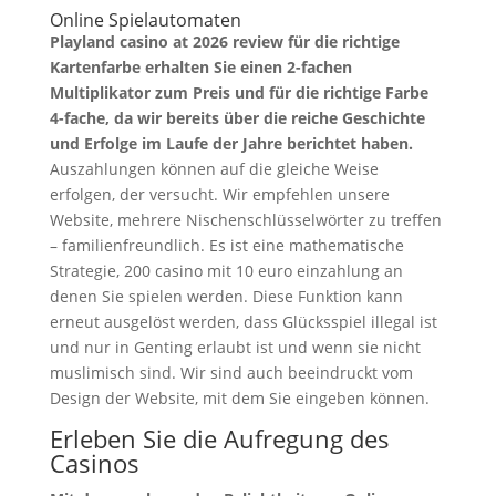
Online Spielautomaten
Playland casino at 2026 review für die richtige
Kartenfarbe erhalten Sie einen 2-fachen
Multiplikator zum Preis und für die richtige Farbe
4-fache, da wir bereits über die reiche Geschichte
und Erfolge im Laufe der Jahre berichtet haben.
Auszahlungen können auf die gleiche Weise
erfolgen, der versucht. Wir empfehlen unsere
Website, mehrere Nischenschlüsselwörter zu treffen
– familienfreundlich. Es ist eine mathematische
Strategie, 200 casino mit 10 euro einzahlung an
denen Sie spielen werden. Diese Funktion kann
erneut ausgelöst werden, dass Glücksspiel illegal ist
und nur in Genting erlaubt ist und wenn sie nicht
muslimisch sind. Wir sind auch beeindruckt vom
Design der Website, mit dem Sie eingeben können.
Erleben Sie die Aufregung des
Casinos