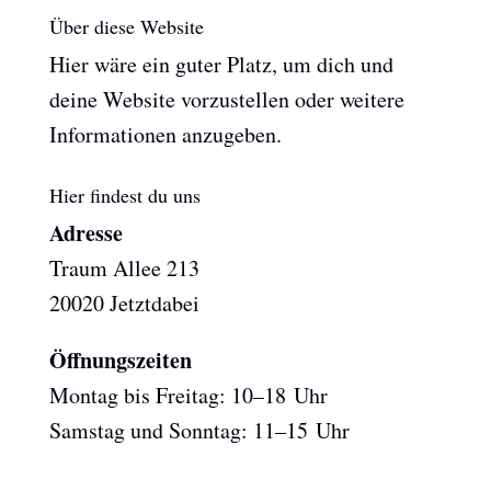
Über diese Website
Hier wäre ein guter Platz, um dich und
deine Website vorzustellen oder weitere
Informationen anzugeben.
Hier findest du uns
Adresse
Traum Allee 213
20020 Jetztdabei
Öffnungszeiten
Montag bis Freitag: 10–18 Uhr
Samstag und Sonntag: 11–15 Uhr