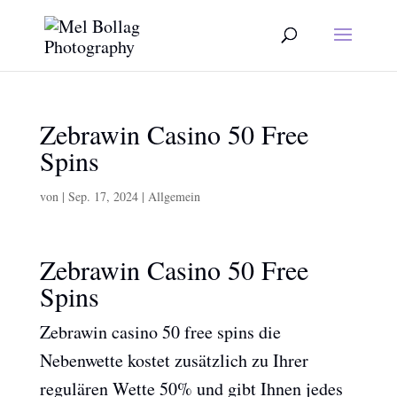
Zebrawin Casino 50 Free
Spins
von
|
Sep. 17, 2024
| Allgemein
Zebrawin Casino 50 Free
Spins
Zebrawin casino 50 free spins die
Nebenwette kostet zusätzlich zu Ihrer
regulären Wette 50% und gibt Ihnen jedes