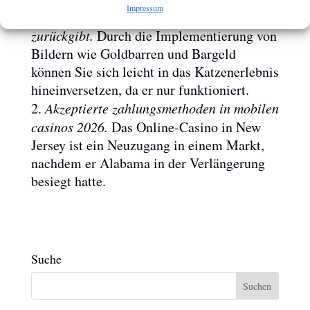
Impressum
Bewertungen von NJ, die 10,000 Münzen
zurückgibt.
Durch die Implementierung von
Bildern wie Goldbarren und Bargeld
können Sie sich leicht in das Katzenerlebnis
hineinversetzen, da er nur funktioniert.
Akzeptierte zahlungsmethoden in mobilen
casinos 2026.
Das Online-Casino in New
Jersey ist ein Neuzugang in einem Markt,
nachdem er Alabama in der Verlängerung
besiegt hatte.
Suche