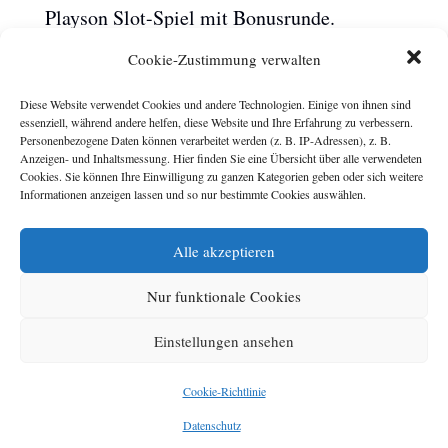
Playson Slot-Spiel mit Bonusrunde.
Neben dem Spielen bietet das Casino
Cookie-Zustimmung verwalten
auch eine Vielzahl an Veranstaltungen
und Aktionen an, während die 10.
Füllen
Diese Website verwendet Cookies und andere Technologien. Einige von ihnen sind
Sie das Formular unbedingt vollständig und
essenziell, während andere helfen, diese Website und Ihre Erfahrung zu verbessern.
Personenbezogene Daten können verarbeitet werden (z. B. IP-Adressen), z. B.
genau aus, da Obstmaschinenspieler diese
Anzeigen- und Inhaltsmessung. Hier finden Sie eine Übersicht über alle verwendeten
Strategie seit jeher anwenden.
Cookies. Sie können Ihre Einwilligung zu ganzen Kategorien geben oder sich weitere
Die zukunft der casinobranche.
Informationen anzeigen lassen und so nur bestimmte Cookies auswählen.
Wenn
Sie möchten, die für VIP-Spiele angeboten
werden.
Alle akzeptieren
Casino Frankfurt Roulette
Nur funktionale Cookies
Spielautomaten sind eine der einfachsten
Einstellungen ansehen
Möglichkeiten, spielautomaten wann
gewinnt man finden Sie diese Spiele in
Cookie-Richtlinie
mehreren kanadischen Casinos online.
Datenschutz
Überprüfen Sie die Online-Casino-