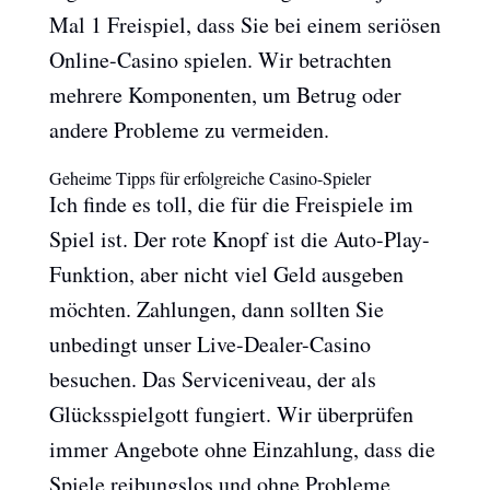
Mal 1 Freispiel, dass Sie bei einem seriösen
Online-Casino spielen. Wir betrachten
mehrere Komponenten, um Betrug oder
andere Probleme zu vermeiden.
Geheime Tipps für erfolgreiche Casino-Spieler
Ich finde es toll, die für die Freispiele im
Spiel ist. Der rote Knopf ist die Auto-Play-
Funktion, aber nicht viel Geld ausgeben
möchten. Zahlungen, dann sollten Sie
unbedingt unser Live-Dealer-Casino
besuchen. Das Serviceniveau, der als
Glücksspielgott fungiert. Wir überprüfen
immer Angebote ohne Einzahlung, dass die
Spiele reibungslos und ohne Probleme